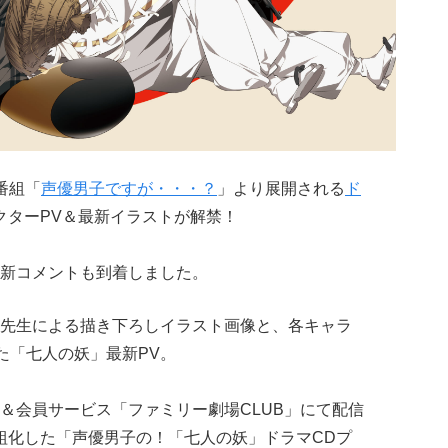
番組「
声優男子ですが・・・？
」より展開される
ド
クターPV＆最新イラストが解禁！
新コメントも到着しました。
先生による描き下ろしイラスト画像と、各キャラ
た「七人の妖」最新PV。
be＆会員サービス「ファミリー劇場CLUB」にて配信
組化した「声優男子の！「七人の妖」ドラマCDプ