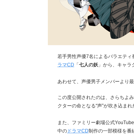
若手男性声優7名によるバラエティ
ラマCD
「
七人の妖
」から、キャラ
あわせて、声優男子メンバーより最
この度公開されたのは、さらちよみ
クターの命となる“声”が吹き込まれ
また、ファミリー劇場公式YouTu
中の
ドラマCD
制作の一部模様を番