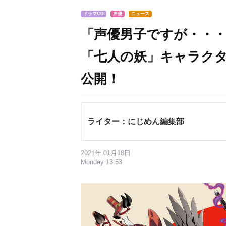
ドラマCD
声優
ニュース
「声優男子ですが・・・
「七人の妖」キャラクタ
公開！
ライター：にじめん編集部
2021年 01月18日
Monday 13:53