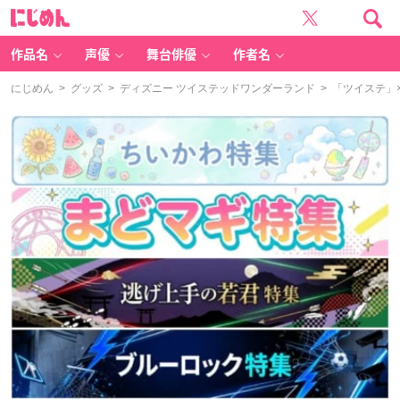
に
じ
め
ん
作品名
声優
舞台俳優
作者名
にじめん
>
グッズ
>
ディズニー ツイステッドワンダーランド
> 「ツイステ」