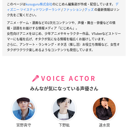
このページは
kusuguru株式会社
のにじめん編集部が作成・配信しています。
デ
ィズニー ツイステッドワンダーランド
/
ファッション
/
グッズ
の最新情報はリン
ク先をご覧ください。
アニメ・ゲーム・漫画などの2次元コンテンツや、声優・舞台・俳優などの情
報・話題をお届けする情報メディア「にじめん」。
女性向けアニメをはじめ、少年アニメやキャラクター作品、VTuberなどストリー
マーにも幅を広げ、オタクが気になる情報を幅広くお届けしています。
さらに、アンケート・ランキング・オタ活（推し活）お役立ち情報など、女性オ
タクがワクワク楽しめるようなコンテンツも発信しています。
VOICE ACTOR
みんなが気になっている声優さん
宮野真守
下野紘
速水奨