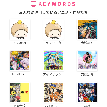
KEYWORDS
みんなが注目しているアニメ・作品たち
ちいかわ
キャラ一覧
鬼滅の刃
HUNTER...
アイドリッシ...
刀剣乱舞
暗殺教室
ハイキュー!!
銀魂