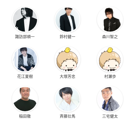
諏訪部順一
鈴村健一
森川智之
花江夏樹
大塚芳忠
村瀬歩
稲田徹
斉藤壮馬
三宅健太