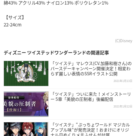
綿43%­ アクリル43% ナイロン13% ポリウレタン1%
【サイズ】
22-24cm
(C)Disney
ディズニー ツイステッドワンダーランドの関連記事
「ツイステ」マレウス(CV.加藤和樹さん)の
バースデーキャンペーン開催決定！相変わ
らず麗しい表情のSSRイラスト公開
2021年1月13日
「ツイステ」ついに来た！メインストーリ
ー 5章「美貌の圧制者」後編配信
2021年1月12日
「ツイステ」“ぷっちょワールド マジカル
アップル味”が発売決定！おまけにオリジ
ナル日めくりメモふせんが付属