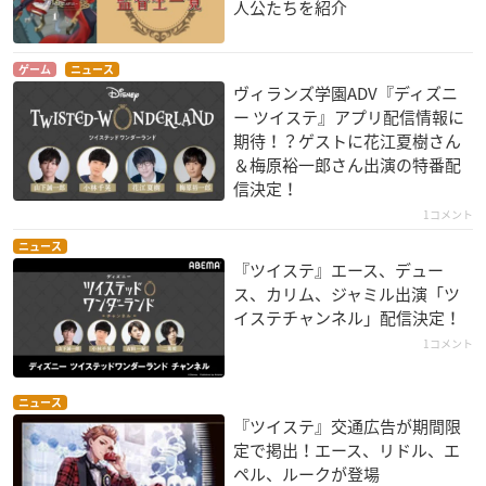
人公たちを紹介
ゲーム
ニュース
ヴィランズ学園ADV『ディズニ
ー ツイステ』アプリ配信情報に
期待！？ゲストに花江夏樹さん
＆梅原裕一郎さん出演の特番配
信決定！
1コメント
ニュース
『ツイステ』エース、デュー
ス、カリム、ジャミル出演「ツ
イステチャンネル」配信決定！
1コメント
ニュース
『ツイステ』交通広告が期間限
定で掲出！エース、リドル、エ
ペル、ルークが登場