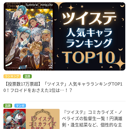
ランキング
話題
【投票数17万票超】「ツイステ」人気キャラランキングTOP1
0！フロイドをおさえた1位は…！？
話題
マンガ
『ツイステ』コミカライズ・ノ
ベライズの監督生一覧！円満雄
剣・逢生結菜など、個性的な主