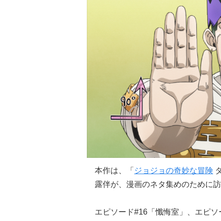
本作は、「
ジョジョの奇妙な冒険
露伴が、漫画のネタ集めのために訪
エピソード#16「懺悔室」、エピソ