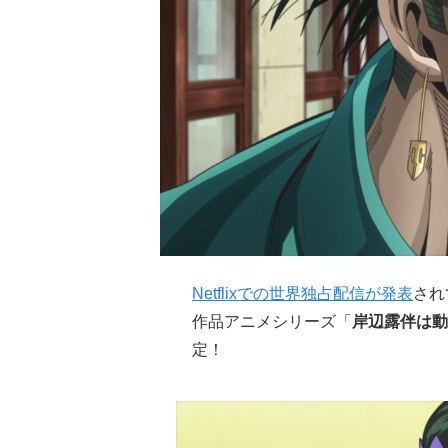
Netflixでの世界独占配信が発表
され
作品アニメシリーズ「
岸辺露伴は動
定！