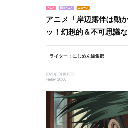
アニメ
配信アニメ
ニュース
アニメ「岸辺露伴は動かな
ッ！幻想的＆不可思議
ライター：にじめん編集部
2021年 01月15日
Friday 10:00