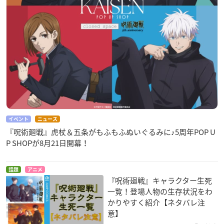
イベント
ニュース
『呪術廻戦』虎杖＆五条がもふもふぬいぐるみに♪5周年POP U
P SHOPが8月21日開幕！
話題
アニメ
『呪術廻戦』キャラクター生死
一覧！登場人物の生存状況をわ
かりやすく紹介【ネタバレ注
意】