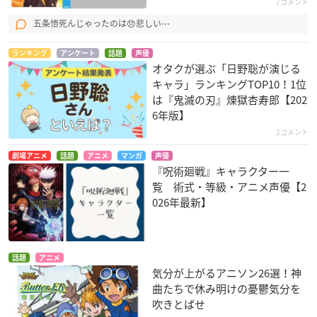
7コメント
五条悟死んじゃったのは😞悲しい⋯
ランキング
アンケート
話題
声優
オタクが選ぶ「日野聡が演じる
キャラ」ランキングTOP10！1位
は『鬼滅の刃』煉󠄁獄杏寿郎【202
6年版】
2コメント
劇場アニメ
話題
アニメ
マンガ
声優
『呪術廻戦』キャラクター一
覧 術式・等級・アニメ声優【2
026年最新】
話題
アニメ
気分が上がるアニソン26選！神
曲たちで休み明けの憂鬱気分を
吹きとばせ