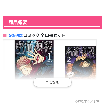
商品概要
コミック 全13冊セット
呪術廻戦
©芥見下々／集英社