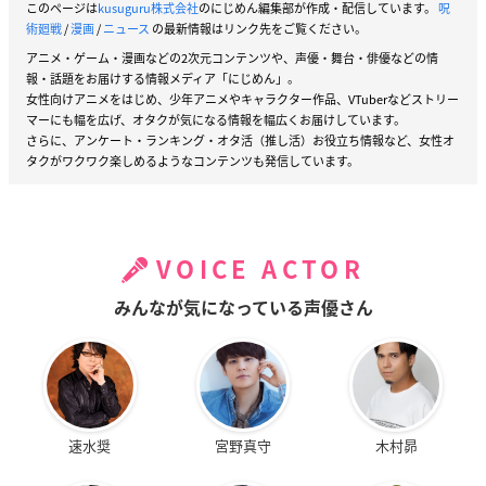
このページは
kusuguru株式会社
のにじめん編集部が作成・配信しています。
呪
術廻戦
/
漫画
/
ニュース
の最新情報はリンク先をご覧ください。
アニメ・ゲーム・漫画などの2次元コンテンツや、声優・舞台・俳優などの情
報・話題をお届けする情報メディア「にじめん」。
女性向けアニメをはじめ、少年アニメやキャラクター作品、VTuberなどストリー
マーにも幅を広げ、オタクが気になる情報を幅広くお届けしています。
さらに、アンケート・ランキング・オタ活（推し活）お役立ち情報など、女性オ
タクがワクワク楽しめるようなコンテンツも発信しています。
VOICE ACTOR
みんなが気になっている声優さん
速水奨
宮野真守
木村昴