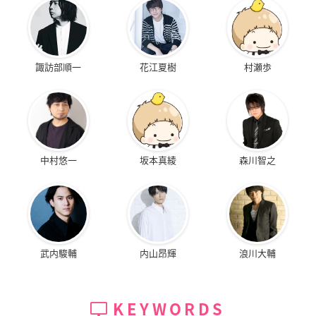
諏訪部順一
花江夏樹
村瀬歩
中村悠一
坂本真綾
森川智之
武内駿輔
内山昂輝
浪川大輔
KEYWORDS