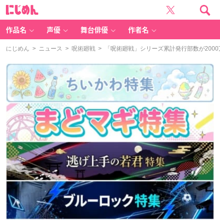
に
じ
め
ん
作品名
声優
舞台俳優
作者名
にじめん
>
ニュース
>
呪術廻戦
> 「呪術廻戦」シリーズ累計発行部数が200