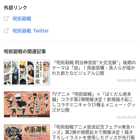
外部リンク
呪術廻戦
呪術廻戦 Twitter
呪術廻戦の関連記事
価格：12,299円
発売日：2020年10月
「呪術廻戦 明治神宮前“大交流展”」後期の
テーマは「詛」！両面宿儺・真人らが描か
れた新たなビジュアル公開
▼ご予約・ご購入はこちらから
Amazon
2021年1月13日
TVアニメ「呪術廻戦」×「ばくだん焼本
舗」コラボ第2弾開催決定！新規描き起こ
しコラボミニキャラ15種＆メニュー・グッ
ズが公開
2021年1月12日
【祝！】いつも
#呪術廻戦
を応援いただきありがとうござ
います！この度シリーズ累計発行部数が2000万部を突破し
「呪術廻戦アニメ放送記念フェアin東急ハ
ンズ」第2弾が規模拡大で開催決定！描き
ました！（デジタル版含む）
下ろしイラストを使用したグッズが先行販