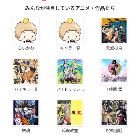
みんなが注目しているアニメ・作品たち
ちいかわ
キャラ一覧
鬼滅の刃
ハイキュー!!
アイドリッシ...
刀剣乱舞
銀魂
暗殺教室
呪術廻戦