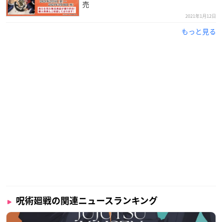
TVアニメから興味を持っていただいた方も、ぜひ原作も読
売
んでみてくださいね。
2021年1月12日
既刊リンクは下記URLから（試し読みもあります！）
http
もっと見る
s://t.co/LXW0JXRJKs
pic.twitter.com/6aSrz5eRqk
— 呪術廻戦【公式】 (@jujutsu_PR)
January 13, 2021
呪術廻戦の関連ニュースランキング