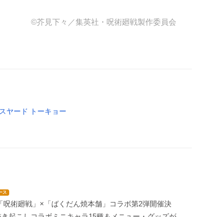
©芥見下々／集英社・呪術廻戦製作委員会
ベースヤード トーキョー
ース
「呪術廻戦」×「ばくだん焼本舗」コラボ第2弾開催決
描き起こしコラボミニキャラ15種＆メニュー・グッズが