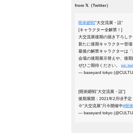
呪術廻戦
”大交流展・詛”
[キャラクター全解禁！]
大交流展後期の描き下ろしテ
新たに後期キャラクター登場
最後の解禁キャラクターは「
会場の後期展示替えや、後期
ぜひご期待ください。
pic.tw
— baseyard tokyo (@CULT
[呪術廻戦”大交流展・詛”]
後期展開：2021年2月頃予定
※”大交流展”只今開催中
#呪
— baseyard tokyo (@CULT