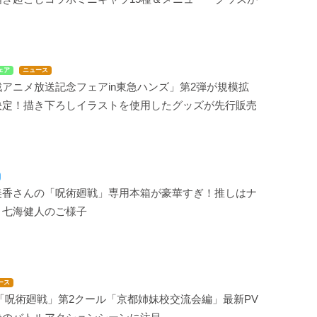
ェア
ニュース
アニメ放送記念フェアin東急ハンズ」第2弾が規模拡
決定！描き下ろしイラストを使用したグッズが先行販売
美香さんの「呪術廻戦」専用本箱が豪華すぎ！推しはナ
と七海健人のご様子
ース
「呪術廻戦」第2クール「京都姉妹校交流会編」最新PV