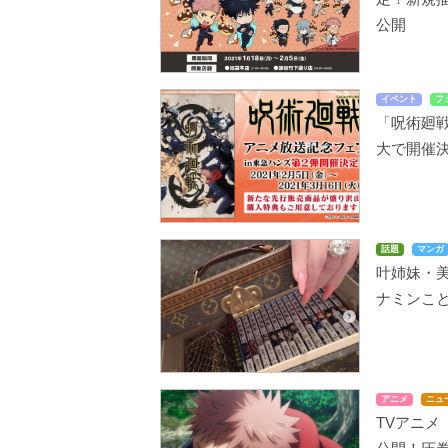
公開
イベント
フ
「呪術廻戦
大で開催
話題
マンガ
叶姉妹・
ナミンこ
アニメ
ニュ
TVアニメ