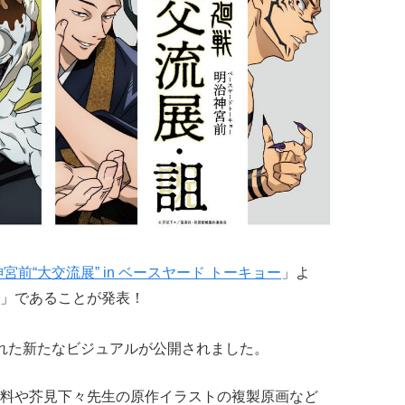
宮前“大交流展” in ベースヤード トーキョー
」よ
」であることが発表！
れた新たなビジュアルが公開されました。
料や芥見下々先生の原作イラストの複製原画など