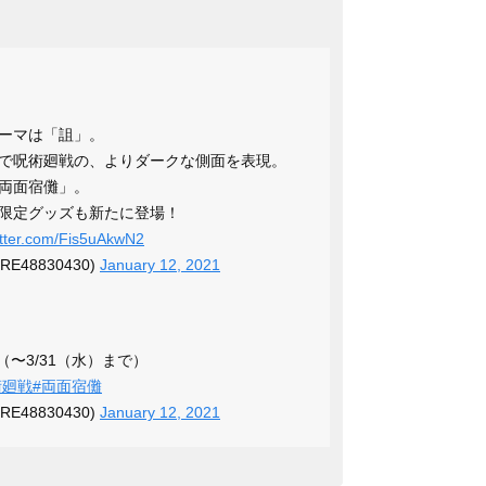
ーマは「詛」。
で呪術廻戦の、よりダークな側面を表現。
両面宿儺」。
限定グッズも新たに登場！
itter.com/Fis5uAkwN2
URE48830430)
January 12, 2021
（〜3/31（水）まで）
術廻戦
#両面宿儺
URE48830430)
January 12, 2021