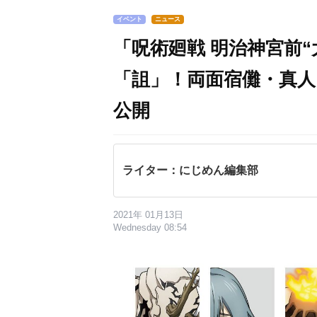
イベント
ニュース
「呪術廻戦 明治神宮前
「詛」！両面宿儺・真
公開
ライター：にじめん編集部
2021年 01月13日
Wednesday 08:54