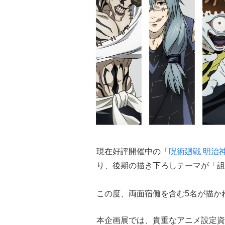
現在好評開催中の「
呪術廻戦 明治神
り、後期の描き下ろしテーマが「詛
この度、両面宿儺を含む5名が描か
本企画展では、貴重なアニメ設定資