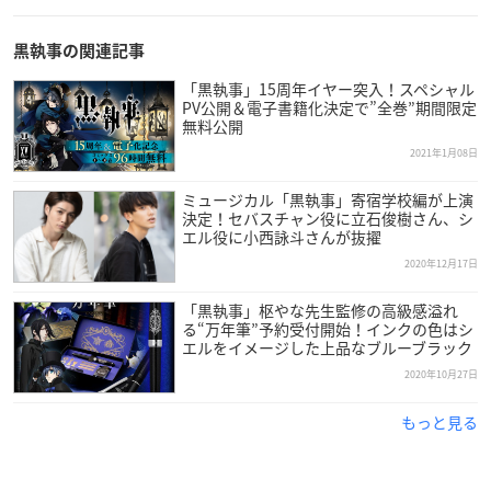
・TV ANIMATION 黒執事 Book of Circus 原画集 – THE FRAMIAN
– Art Works by A-1 Pictures
黒執事の関連記事
・月刊Gファンタジー 2月号(1月18日発売)
・月刊Gファンタジー 3月号(2月18日発売)
「黒執事」15周年イヤー突入！スペシャル
PV公開＆電子書籍化決定で”全巻”期間限定
無料公開
【特典内容】
2021年1月08日
名場面しおり(全11種)
※電子書籍サービス「アニメイトブックストア」にて連動施策
ミュージカル「黒執事」寄宿学校編が上演
も開催
決定！セバスチャン役に立石俊樹さん、シ
エル役に小西詠斗さんが抜擢
2020年12月17日
ディスプレイコンテスト
「黒執事」枢やな先生監修の高級感溢れ
る“万年筆”予約受付開始！インクの色はシ
第一弾：「キャラクター編」
エルをイメージした上品なブルーブラック
【開催期間】
2020年10月27日
2021年1月12日(火)～3月14日(日)
もっと見る
【開催場所】
全国アニメイト