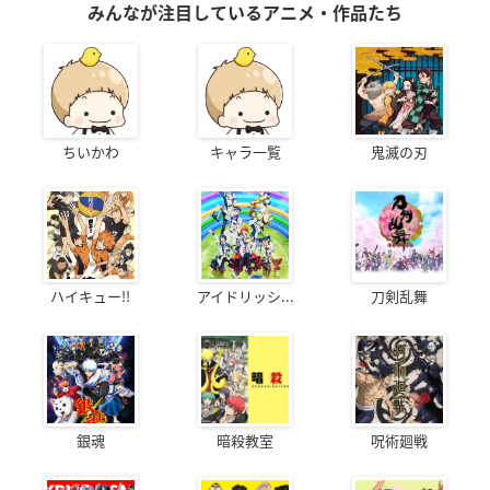
みんなが注目しているアニメ・作品たち
ちいかわ
キャラ一覧
鬼滅の刃
ハイキュー!!
アイドリッシ...
刀剣乱舞
銀魂
暗殺教室
呪術廻戦