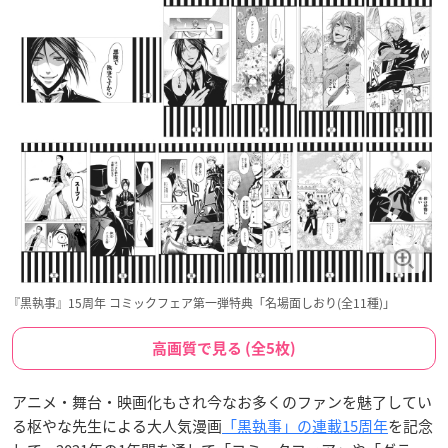
『黒執事』15周年 コミックフェア第一弾特典「名場面しおり(全11種)」
高画質で見る (全5枚)
アニメ・舞台・映画化もされ今なお多くのファンを魅了してい
る枢やな先生による大人気漫画
「黒執事」の連載15周年
を記念