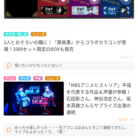
コースター(全10種)
【価格】
・グラッテ/全10種
イートイン：605円(税込)
オタ活・推し活
ニュース
テイクアウト：594円(税込)
2人とおそろいの瞳に！『黒執事』からコラボカラコンが登
場！1000セット限定のBOXも発売
・アイシングクッキー/全21種
6コメント
イートイン：550円(税込)
使いたいけどもったいない！
テイクアウト：540円(税込)
アニメ
マンガ
声優
ニュース
【アイシングクッキー出張販売店舗】
「MBSアニメヒストリア」平成
アニメイト札幌・三宮・京都・福岡パルコ・新潟・広島・名古
を代表する作品＆声優が参戦！
石田彰さん、神谷浩史さん、坂
屋・長野・町田・静岡パルコ
本真綾さんらサプライズ出演の
連続
13コメント
「黒執事」連載15周年記念15大キャンペーン in ア
めっちゃ楽しかった・・・生アフレコはほんとすごく堪能できたし、
ニメイト
ライブもよかった！で、『感…