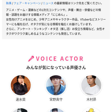
執事
/
フェア・キャンペーン
/
ニュース
の最新情報はリンク先をご覧ください。
アニメ・ゲーム・漫画などの2次元コンテンツや、声優・舞台・俳優などの情
報・話題をお届けする情報メディア「にじめん」。
女性向けアニメをはじめ、少年アニメやキャラクター作品、VTuberなどストリー
マーにも幅を広げ、オタクが気になる情報を幅広くお届けしています。
さらに、アンケート・ランキング・オタ活（推し活）お役立ち情報など、女性オ
タクがワクワク楽しめるようなコンテンツも発信しています。
VOICE ACTOR
みんなが気になっている声優さん
速水奨
宮野真守
木村昴