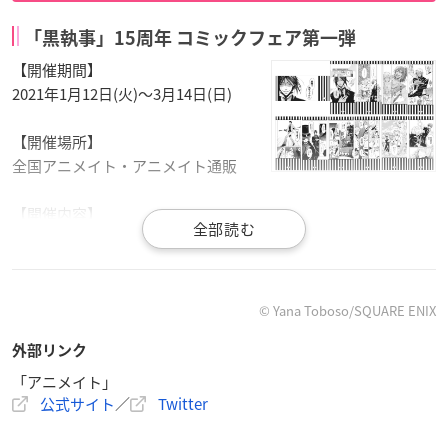
「黒執事」15周年 コミックフェア第一弾
【開催期間】
2021年1月12日(火)～3月14日(日)
【開催場所】
全国アニメイト・アニメイト通販
【開催内容】
対象商品を1冊ご購入ごとに【名場面しおり(全11種)】をプレゼ
ントいたします。
【対象商品】
© Yana Toboso/SQUARE ENIX
・
黒執事
1～30巻
外部リンク
・黒執事 キャラクターガイド その執事、集合
・黒執事アンソロジー コミック虹執事 １～２巻
「アニメイト」
公式サイト
／
Twitter
・劇場版『黒執事 Book of the Atlantic』原画資料集
・枢やな画集 黒執事 1～２