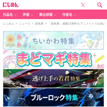
に
じ
め
ん
作品名
声優
舞台俳優
作者名
にじめん
>
ニュース
>
黒執事
> 「黒執事」連載15周年をアニメイトでお祝い