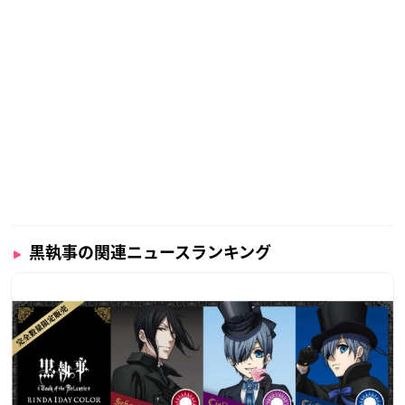
【開催内容】
期間中、アニメイト各店でテーマに合わせたコーナーを作成し
ます。作成したコーナーの写真を特設HPに掲載、お客様からの
投票にて選ばれた上位5店舗が展開していた「キャラクター」
及び「名言・名場面」を今後、開催予定の
「「黒執事」15周年
になります。
コミックフェア第四弾」の特典絵柄
「黒執事」×グラッテ 第一弾
【開催期間】
黒執事の関連ニュースランキング
2021年1月29日(金)～3月21日(日)
【開催場所】
アニメイト渋谷・吉祥寺パルコ・大阪
日本橋・岡山・仙台
【特典内容】