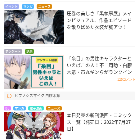
(1) 「黒執事」15周年 コミックフェア第一弾
イベント
マンガ
ニュース
(2) 「黒執事」ディスプレイコンテスト 第一弾：「キャラクタ
圧巻の美しさ「黒執事展」メイ
ー編」
ンビジュアル、作品エピソード
(3) 「黒執事」×グラッテ 第一弾
を散りばめた衣装が胸アツ！
(4) 「黒執事」15周年 コミックフェア第二弾
(5) 「黒執事」ディスプレイコンテスト 第二弾：「名言・名場
面編」
アンケート
話題
(6) 「黒執事」×グラッテ 第二弾
「糸目」の男性キャラクターと
(7) 「黒執事」15周年 コミックフェア第三弾
いえばこの人！不二周助・白膠
(8) 「黒執事」ディスプレイコンテスト 第三弾：「シエルの衣
木簓・市丸ギンらがランクイン
装編」
125コメント
(9) 「黒執事」×グラッテ 第三弾
(10) 「黒執事」15周年 コミックフェア第四弾
ヒプノシスマイク 白膠木簓
(11) 「黒執事」×グラッテ 第四弾
第12弾以降のキャンペーンは決まり次第ご案内いたします。
BL
マンガ
電子漫画
ニュース
本日発売の新刊漫画・コミック
ス一覧【発売日：2022年7月27
日】