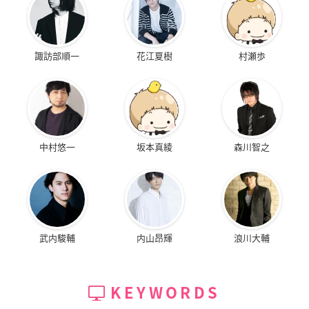
諏訪部順一
花江夏樹
村瀬歩
中村悠一
坂本真綾
森川智之
武内駿輔
内山昂輝
浪川大輔
KEYWORDS