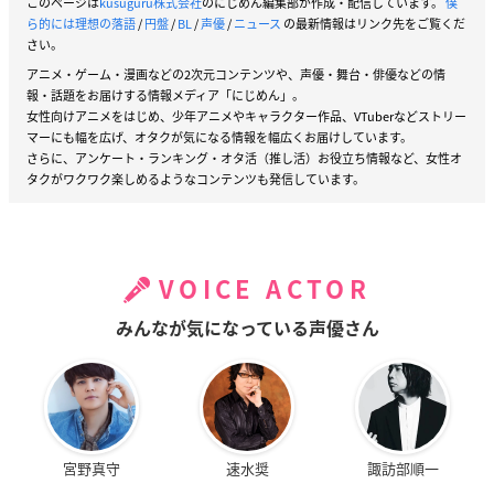
このページは
kusuguru株式会社
のにじめん編集部が作成・配信しています。
僕
CD情報
ら的には理想の落語
/
円盤
/
BL
/
声優
/
ニュース
の最新情報はリンク先をご覧くだ
さい。
アニメ・ゲーム・漫画などの2次元コンテンツや、声優・舞台・俳優などの情
「僕ら的には理想の落語」主題歌「妄想亭のテー
報・話題をお届けする情報メディア「にじめん」。
マ」
女性向けアニメをはじめ、少年アニメやキャラクター作品、VTuberなどストリー
マーにも幅を広げ、オタクが気になる情報を幅広くお届けしています。
【発売日】
さらに、アンケート・ランキング・オタ活（推し活）お役立ち情報など、女性オ
2021年3月26日(金)
タクがワクワク楽しめるようなコンテンツも発信しています。
【品番】
BKLK-0001
VOICE ACTOR
【価格】
3,300円（税込）
みんなが気になっている声優さん
【収録】
DISC1（CD）
1. 妄想亭のテーマ
歌：妄想亭一門＜万識（中島ヨシキ）、和穏（伊東健人）、上
宮野真守
速水奨
諏訪部順一
利（土田玲央）、茸丸（榊原優希）＞