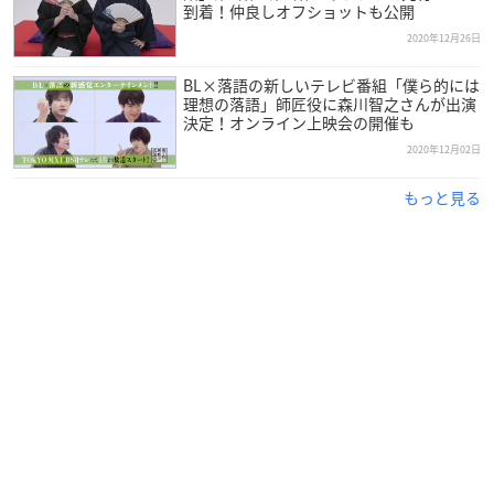
到着！仲良しオフショットも公開
・（新録）僕ら的には理想のゲーム…出演キャストが番組の二
2020年12月26日
大テーマ「BL」と「落語」にちなんだゲームに挑戦！
BL×落語の新しいテレビ番組「僕ら的には
理想の落語」師匠役に森川智之さんが出演
決定！オンライン上映会の開催も
店舗別特典
2020年12月02日
アニメイト特典
もっと見る
DVD「
僕ら的には理想の落語
」発売記念 オンラインお渡し会シ
リアルコード
【お渡し会開催概要】
日時：2021年6月12日(土)
出演：中島ヨシキ（万識役）、土田玲央（上利役）
日時：2021年6月19日(土)
出演：伊東健人（和穏役）、榊原優希（茸丸役）
【応募期間】