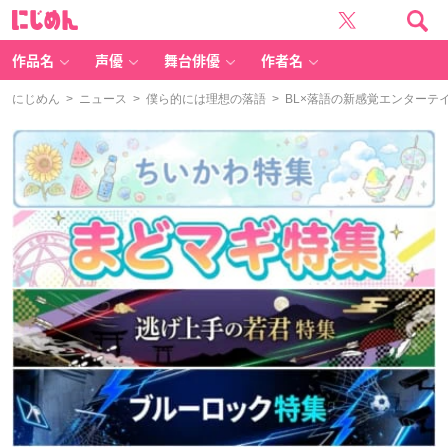
に
じ
め
ん
作品名
声優
舞台俳優
作者名
にじめん
>
ニュース
>
僕ら的には理想の落語
> BL×落語の新感覚エンター