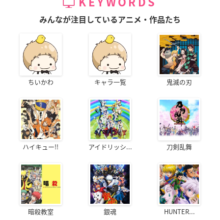
KEYWORDS
みんなが注目しているアニメ・作品たち
ちいかわ
キャラ一覧
鬼滅の刃
ハイキュー!!
アイドリッシ...
刀剣乱舞
暗殺教室
銀魂
HUNTER...