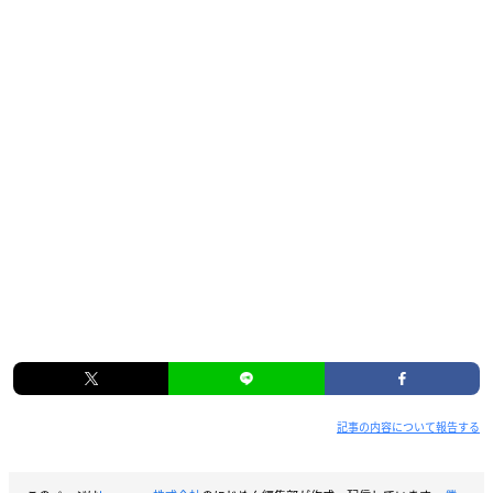
2021年1月7日(木)〜5月6日(木)
※予約の際に予約内金（全額）をいただきます。
※BKLK-0002、BKLK-0003、BKLK-0004、BKLK-0005の共通特
典となります。
アニメイト全巻購入特典
妄想亭グッズ
ムービック通販特典
撮りおろしブロマイド（ムービック通販柄）
Amazon通販特典
撮りおろしブロマイド（Amazon柄）
記事の内容について報告する