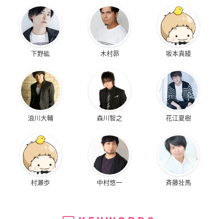
作詞・作曲：ヒゲドライバー
編曲：橘亮祐
2. 妄想亭のテーマ -off vocal-
下野紘
木村昴
坂本真綾
DISC2（DVD）
・ノンテロップ版MV
・MV撮影メイキング
【アニメイト特典】
浪川大輔
森川智之
花江夏樹
番組キービジュアルポスター
村瀬歩
中村悠一
斉藤壮馬