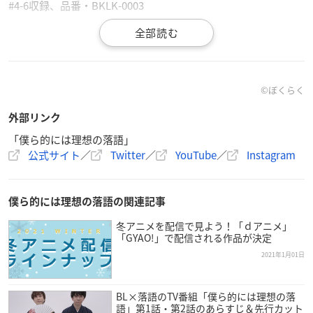
#4-6収録、品番・BKLK-0003
三巻：2021年5月28日(金)
#8-10収録、品番・BKLK-0004
四巻：2020年6月25日(金)
©ぼくらく
#11-13収録、品番・BKLK-0005
外部リンク
【価格】
「僕ら的には理想の落語」
公式サイト
／
Twitter
／
YouTube
／
Instagram
各7,480円（税込）
【各巻収録】
僕ら的には理想の落語の関連記事
DISC1
番組映像3話収録
冬アニメを配信で見よう！「ｄアニメ」
「GYAO!」で配信される作品が決定
2021年1月01日
DISC2
・番組メイキング
・（新録）僕ら的には素敵なトーク…出演キャストが撮影の裏
BL×落語のTV番組「僕ら的には理想の落
話など「ぼくらく」トークを展開！
語」第1話・第2話のあらすじ＆先行カット