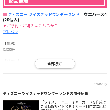
商品概要
ウエハース4
ディズニー ツイステッドワンダーランド
(20個入)
▼ご予約・ご購入はこちらから
プレバン
【価格】
3,300円
【発売日】
2021年4月
【セット内容】
©︎Disney
両面プラスチックカード1枚（全29種）
・キャラクターカード 22種
ディズニー ツイステッドワンダーランドの関連記事
・キャラクターカード（金色箔押しver.） 7種
「ツイステ」ニューイヤーカードを作成で
ウエハース（焼菓子）
きる特設サイト公開！カード制作数に応じ