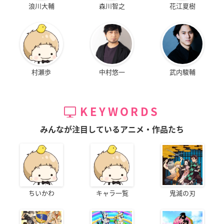
浪川大輔
森川智之
花江夏樹
村瀬歩
中村悠一
武内駿輔
KEYWORDS
みんなが注目しているアニメ・作品たち
ちいかわ
キャラ一覧
鬼滅の刃