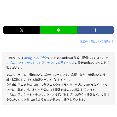
記事の内容について報告する
このページは
kusuguru株式会社
のにじめん編集部が作成・配信しています。
デ
ィズニー ツイステッドワンダーランド
/
食品
/
グッズ
の最新情報はリンク先をご
覧ください。
アニメ・ゲーム・漫画などの2次元コンテンツや、声優・舞台・俳優などの情
報・話題をお届けする情報メディア「にじめん」。
女性向けアニメをはじめ、少年アニメやキャラクター作品、VTuberなどストリー
マーにも幅を広げ、オタクが気になる情報を幅広くお届けしています。
さらに、アンケート・ランキング・オタ活（推し活）お役立ち情報など、女性オ
タクがワクワク楽しめるようなコンテンツも発信しています。