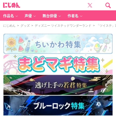
に
じ
め
ん
作品名
声優
舞台俳優
作者名
にじめん
>
グッズ
>
ディズニー ツイステッドワンダーランド
> 「ツイステ」