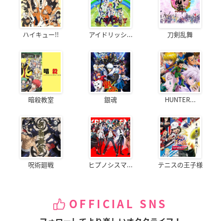
ハイキュー!!
アイドリッシ...
刀剣乱舞
暗殺教室
銀魂
HUNTER...
呪術廻戦
ヒプノシスマ...
テニスの王子様
OFFICIAL SNS