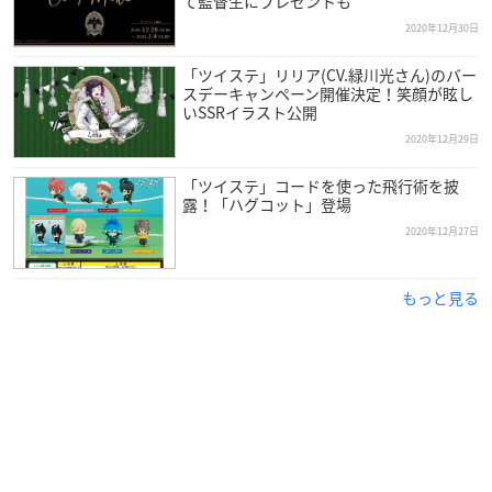
て監督生にプレゼントも
※販売単位：1BOX20個入
2020年12月30日
【素材】
「ツイステ」リリア(CV.緑川光さん)のバー
スデーキャンペーン開催決定！笑顔が眩し
カード：PVC
いSSRイラスト公開
2020年12月29日
【サイズ】
H約83mm ×W約56mm
「ツイステ」コードを使った飛行術を披
露！「ハグコット」登場
【対象年齢】
2020年12月27日
15歳以上
もっと見る
【賞味期限】
初回出荷時から賞味期限1か月以上を保った商品を発送いたし
ます。
【購入制限】
お一人様１BOXまで