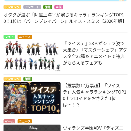
ランキング
アンケート
話題
声優
オタクが選ぶ「阿座上洋平が演じるキャラ」ランキングTOP1
0！1位は『バーンブレイバーン』ルイス・スミス【2026年版】
フェア
ニュース
『ツイステ』23人がシェフ姿で
大集合♪ 「マスターシェフ」アク
スタ全22種＆アニメイトで特典
がもらえるフェアも
ランキング
話題
【投票数17万票超】「ツイス
テ」人気キャラランキングTOP1
0！フロイドをおさえた1位
は…！？
ゲーム
ニュース
ヴィランズ学園ADV『ディズニ