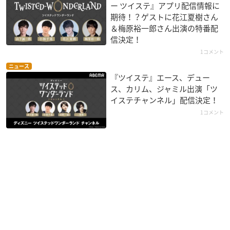
ー ツイステ』アプリ配信情報に
期待！？ゲストに花江夏樹さん
＆梅原裕一郎さん出演の特番配
信決定！
1コメント
ニュース
『ツイステ』エース、デュー
ス、カリム、ジャミル出演「ツ
イステチャンネル」配信決定！
1コメント