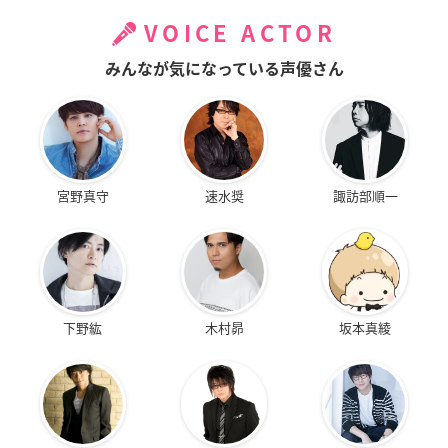
VOICE ACTOR
みんなが気になっている声優さん
宮野真守
速水奨
諏訪部順一
下野紘
木村昴
坂本真綾