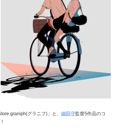
tore graniph(グラニフ)」と、
細田守
監督5作品のコ
！