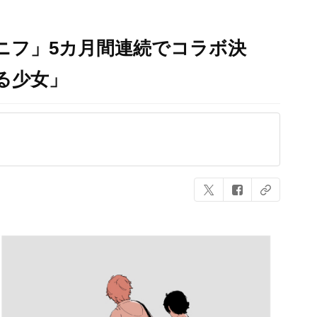
ニフ」5カ月間連続でコラボ決
る少女」