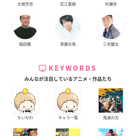
大塚芳忠
花江夏樹
村瀬歩
稲田徹
斉藤壮馬
三宅健太
KEYWORDS
みんなが注目しているアニメ・作品たち
ちいかわ
キャラ一覧
鬼滅の刃