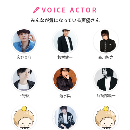
VOICE ACTOR
みんなが気になっている声優さん
宮野真守
鈴村健一
森川智之
下野紘
速水奨
諏訪部順一