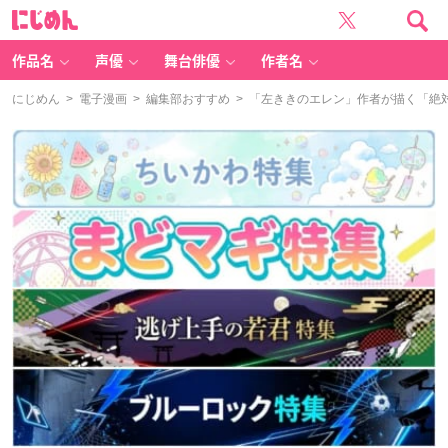
に
じ
め
ん
作品名
声優
舞台俳優
作者名
にじめん
>
電子漫画
>
編集部おすすめ
> 「左ききのエレン」作者が描く「絶