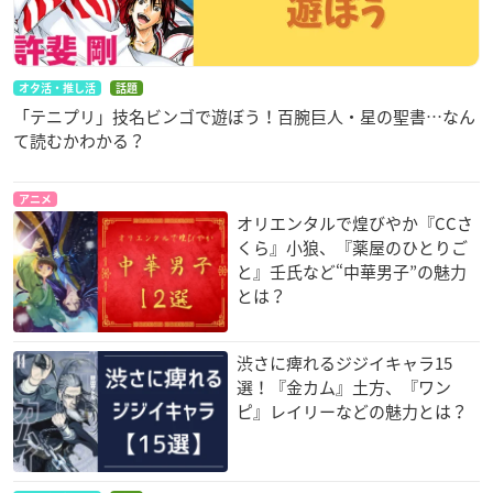
オタ活・推し活
話題
「テニプリ」技名ビンゴで遊ぼう！百腕巨人・星の聖書…なん
て読むかわかる？
アニメ
オリエンタルで煌びやか『CCさ
くら』小狼、『薬屋のひとりご
と』壬氏など“中華男子”の魅力
とは？
渋さに痺れるジジイキャラ15
選！『金カム』土方、『ワン
ピ』レイリーなどの魅力とは？