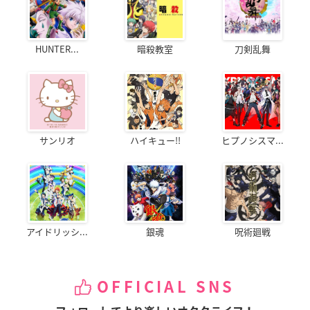
HUNTER...
暗殺教室
刀剣乱舞
サンリオ
ハイキュー!!
ヒプノシスマ...
アイドリッシ...
銀魂
呪術廻戦
OFFICIAL SNS