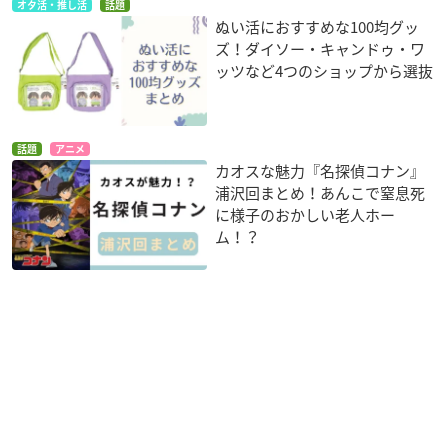
オタ活・推し活
話題
ぬい活におすすめな100均グッ
ズ！ダイソー・キャンドゥ・ワ
ッツなど4つのショップから選抜
話題
アニメ
カオスな魅力『名探偵コナン』
浦沢回まとめ！あんこで窒息死
に様子のおかしい老人ホー
ム！？