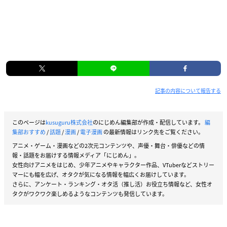
記事の内容について報告する
このページは
kusuguru株式会社
のにじめん編集部が作成・配信しています。
編
集部おすすめ
/
話題
/
漫画
/
電子漫画
の最新情報はリンク先をご覧ください。
アニメ・ゲーム・漫画などの2次元コンテンツや、声優・舞台・俳優などの情
報・話題をお届けする情報メディア「にじめん」。
女性向けアニメをはじめ、少年アニメやキャラクター作品、VTuberなどストリー
マーにも幅を広げ、オタクが気になる情報を幅広くお届けしています。
さらに、アンケート・ランキング・オタ活（推し活）お役立ち情報など、女性オ
タクがワクワク楽しめるようなコンテンツも発信しています。