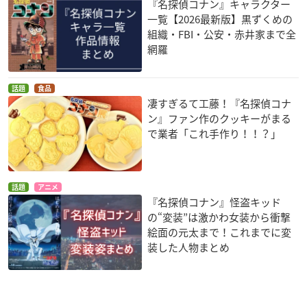
『名探偵コナン』キャラクター
一覧【2026最新版】黒ずくめの
組織・FBI・公安・赤井家まで全
網羅
話題
食品
凄すぎるて工藤！『名探偵コナ
ン』ファン作のクッキーがまる
で業者「これ手作り！！？」
話題
アニメ
『名探偵コナン』怪盗キッド
の“変装”は激かわ女装から衝撃
絵面の元太まで！これまでに変
装した人物まとめ