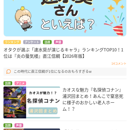
ランキング
アンケート
話題
声優
オタクが選ぶ「速水奨が演じるキャラ」ランキングTOP10！1
位は『炎の蜃気楼』直江信綱【2026年版】
14コメント
この時代に直江信綱が1位になるのおもろすぎるw
話題
アニメ
カオスな魅力『名探偵コナン』
浦沢回まとめ！あんこで窒息死
に様子のおかしい老人ホー
ム！？
話題
声優