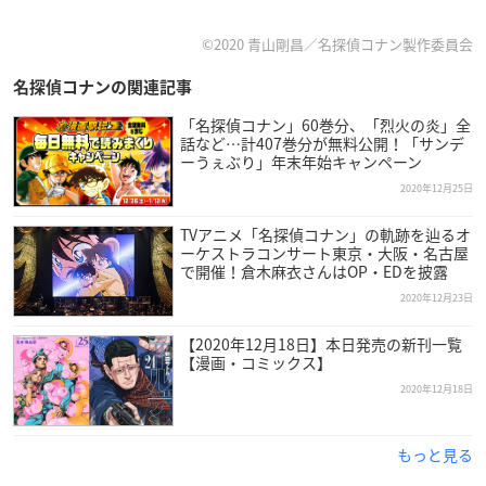
©︎2020 青山剛昌／名探偵コナン製作委員会
名探偵コナンの関連記事
「名探偵コナン」60巻分、「烈火の炎」全
話など…計407巻分が無料公開！「サンデ
ーうぇぶり」年末年始キャンペーン
2020年12月25日
TVアニメ「名探偵コナン」の軌跡を辿るオ
ーケストラコンサート東京・大阪・名古屋
で開催！倉木麻衣さんはOP・EDを披露
2020年12月23日
【2020年12月18日】本日発売の新刊一覧
【漫画・コミックス】
2020年12月18日
もっと見る