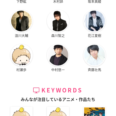
下野紘
木村昴
坂本真綾
浪川大輔
森川智之
花江夏樹
村瀬歩
中村悠一
斉藤壮馬
KEYWORDS
みんなが注目しているアニメ・作品たち