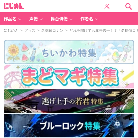
に
じ
め
ん
作品名
声優
舞台俳優
作者名
にじめん
>
グッズ
>
名探偵コナン
> どれを開けても赤井秀一！？「名探偵コ