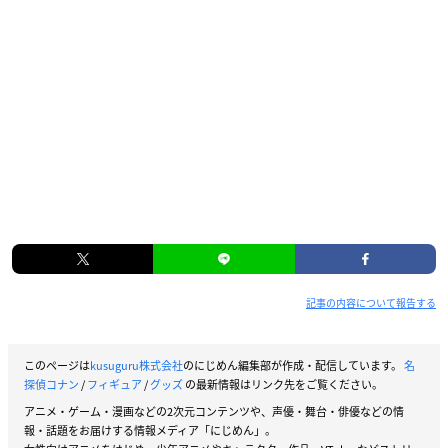
記事の内容について報告する
このページは
kusuguru株式会社
のにじめん編集部が作成・配信しています。
名
探偵コナン
/
フィギュア
/
グッズ
の最新情報はリンク先をご覧ください。
アニメ・ゲーム・漫画などの2次元コンテンツや、声優・舞台・俳優などの情
報・話題をお届けする情報メディア「にじめん」。