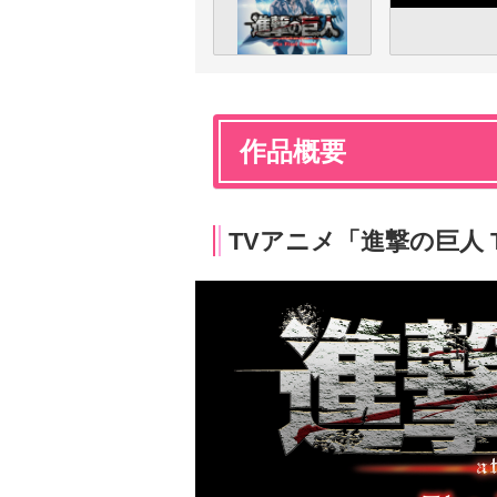
作品概要
TVアニメ「進撃の巨人 The 