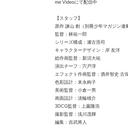
me Videoにて配信中
【スタッフ】
原作 諫山 創（別冊少年マガジン連
監督：林祐一郎
シリーズ構成：瀬古浩司
キャラクターデザイン：岸 友洋
総作画監督：新沼大祐
演出チーフ：宍戸淳
エフェクト作画監督：酒井智史 古
色彩設計：末永絢子
美術監督：小倉一男
画面設計：淡輪雄介
3DCG監督：上薗隆浩
撮影監督：浅川茂輝
編集：吉武将人