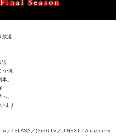
り放送
放送
向こう側」
の列車」
扉」
ら手へ」
います
ix／TELASA／ひかりTV／U-NEXT／Amazon Pri