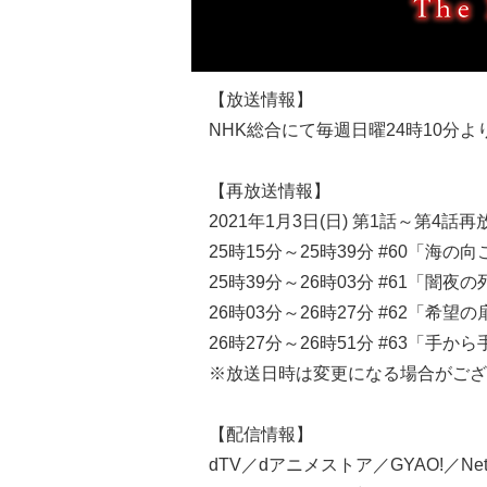
【放送情報】
NHK総合にて毎週日曜24時10分よ
【再放送情報】
2021年1月3日(日) 第1話～第4話再
25時15分～25時39分 #60「海の
25時39分～26時03分 #61「闇夜
26時03分～26時27分 #62「希望の
26時27分～26時51分 #63「手か
※放送日時は変更になる場合がござ
【配信情報】
dTV／dアニメストア／GYAO!／Netfl