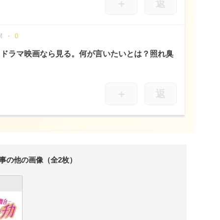
＋
返
M
0
。ドラマ映画なら見る。何が言いたいとは？照れ臭
＋
返
事の他の画像（全2枚）