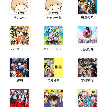
ちいかわ
キャラ一覧
鬼滅の刃
ハイキュー!!
アイドリッシ...
刀剣乱舞
銀魂
暗殺教室
呪術廻戦