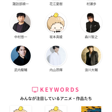
諏訪部順一
花江夏樹
村瀬歩
中村悠一
坂本真綾
森川智之
武内駿輔
内山昂輝
浪川大輔
KEYWORDS
みんなが注目しているアニメ・作品たち