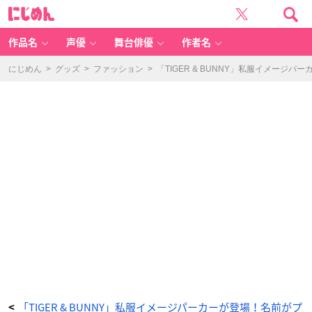
「T
に
IG
じ
E
め
R
ん
&
B
作品名
声優
舞台俳優
作者名
U
N
N
Y」
にじめん
>
グッズ
>
ファッション
>
「TIGER & BUNNY」私服イメー
私
服
イ
メ
ー
ジ
パ
ー
カ
ー
バ
ー
ナ
ビ
ー・
ブ
ル
ッ
ク
ス
J
r.
-
ア
ニ
メ
情
報
サ
イ
ト
に
じ
め
「TIGER & BUNNY」私服イメージパーカーが登場！名前がプ
<
ん