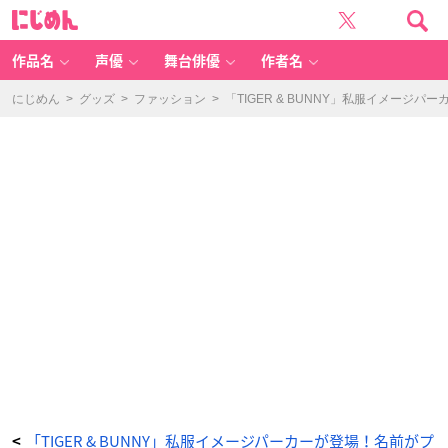
「T
に
IG
じ
E
め
R
ん
&
B
作品名
声優
舞台俳優
作者名
U
N
N
Y」
にじめん
>
グッズ
>
ファッション
>
「TIGER & BUNNY」私服イメー
私
服
イ
メ
ー
ジ
パ
ー
カ
ー
鏑
木・
T・
虎
徹
-
ア
ニ
メ
情
報
サ
イ
ト
に
じ
め
ん
「TIGER & BUNNY」私服イメージパーカーが登場！名前がプ
<