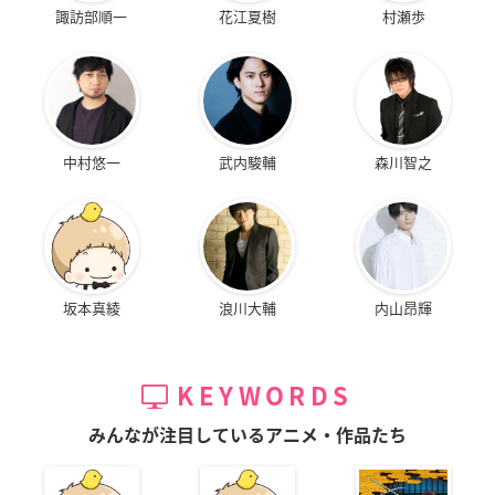
諏訪部順一
花江夏樹
村瀬歩
中村悠一
武内駿輔
森川智之
坂本真綾
浪川大輔
内山昂輝
KEYWORDS
みんなが注目しているアニメ・作品たち