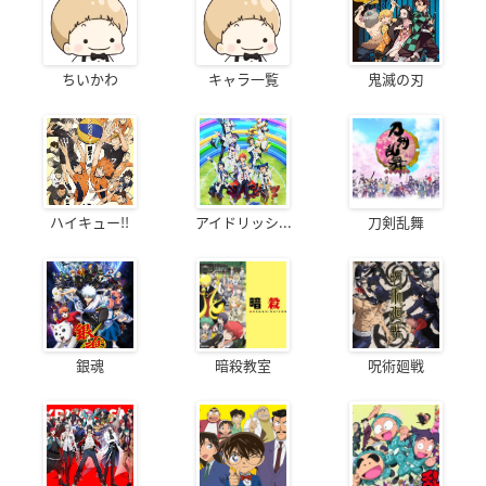
ちいかわ
キャラ一覧
鬼滅の刃
ハイキュー!!
アイドリッシ...
刀剣乱舞
銀魂
暗殺教室
呪術廻戦