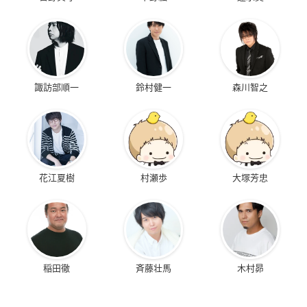
諏訪部順一
鈴村健一
森川智之
花江夏樹
村瀬歩
大塚芳忠
稲田徹
斉藤壮馬
木村昴