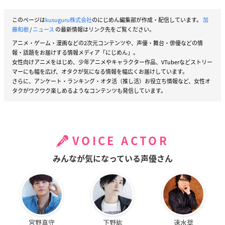
このページは
kusuguru株式会社
のにじめん編集部が作成・配信しています。
加
藤和樹
/
ニュース
の最新情報はリンク先をご覧ください。
アニメ・ゲーム・漫画などの2次元コンテンツや、声優・舞台・俳優などの情
報・話題をお届けする情報メディア「にじめん」。
女性向けアニメをはじめ、少年アニメやキャラクター作品、VTuberなどストリー
マーにも幅を広げ、オタクが気になる情報を幅広くお届けしています。
さらに、アンケート・ランキング・オタ活（推し活）お役立ち情報など、女性オ
タクがワクワク楽しめるようなコンテンツも発信しています。
VOICE ACTOR
みんなが気になっている声優さん
宮野真守
下野紘
速水奨