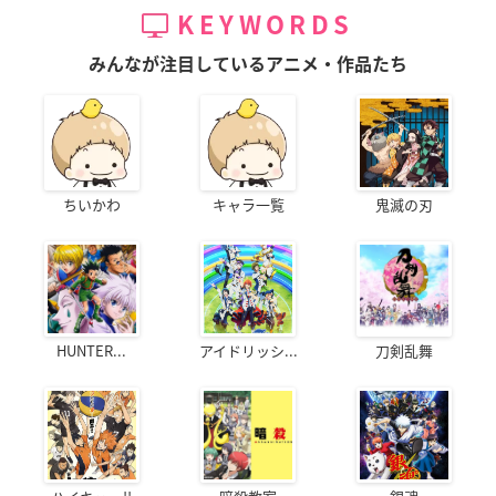
KEYWORDS
みんなが注目しているアニメ・作品たち
ちいかわ
キャラ一覧
鬼滅の刃
HUNTER...
アイドリッシ...
刀剣乱舞