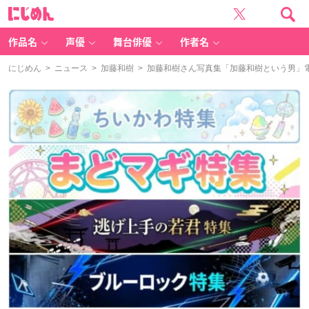
に
じ
め
ん
作品名
声優
舞台俳優
作者名
にじめん
>
ニュース
>
加藤和樹
> 加藤和樹さん写真集「加藤和樹という男」