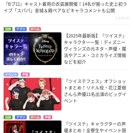
『Bプロ』キャスト着用の衣装展開催！14名が揃った史上初ラ
イブ「スパパ」金城＆殿ペアなどキャラコメントも公開
1コメント
話題
アプリ
ゲーム
【2025年最新版】『ツイステ』
キャラクター一覧｜ディズニー
ヴィランズの元ネタ・声優・魔
法やアニメ・コミカライズ情報
などを紹介
イベント
声優
「ツイステフェス」オフショッ
トまとめ！リドル役・花江夏樹
さんら声優21名出演のビッグイ
ベント
話題
アプリ
ゲーム
声優
『ツイステ』キャラクターの声
優まとめ！全寮生やイベント限