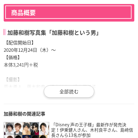
商品概要
加藤和樹写真集「加藤和樹という男」
【配信開始日】
2020年12月24日（木）～
【価格】
本体3,241円＋税
【撮影】
荒木勇人、藤本和典、網中健太、樽木優美子
【発行】
株式会社東京ニュース通信社
加藤和樹の関連記事
▼ご予約・ご購入はこちらから
「Disney 声の王子様」最新作が発売決
定！伊東健人さん、木村良平さん、島﨑信
Kindle
長さんら13名が参加