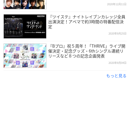
※Amazon kindle store、楽天kobo、hontoほか、各電子書店
2020年12月11日
で順次配信。
配信開始日時は各電子書店によって異なります。
『ツイステ』ナイトレイブンカレッジ全員
※
加藤和樹
写真集「加藤和樹という男」電子版は、紙版とはコ
出演決定！アベマで約3時間の特番配信決
定
ンテンツが一部異なります。
2020年9月25日
掲載されていないページ、記事、写真があります。
『Bプロ』祝５周年！「THRIVE」ライブ開
催決定・記念グッズ・6thシングル連続リ
リースなど８つの記念企画発表
2020年9月04日
もっと見る