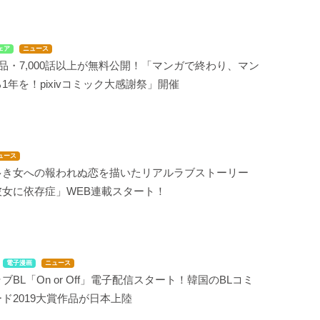
ェア
ニュース
作品・7,000話以上が無料公開！「マンガで終わり、マン
1年を！pixivコミック大感謝祭」開催
ュース
多き女への報われぬ恋を描いたリアルラブストーリー
彼女に依存症」WEB連載スタート！
電子漫画
ニュース
ブBL「On or Off」電子配信スタート！韓国のBLコミ
ド2019大賞作品が日本上陸