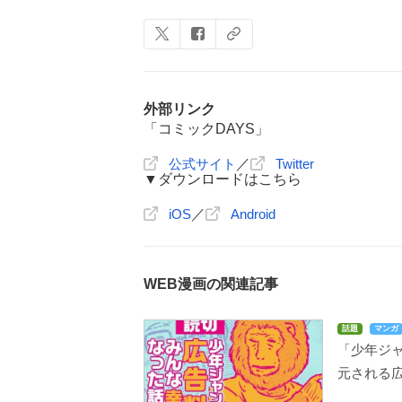
外部リンク
「コミックDAYS」
公式サイト
／
Twitter
▼ダウンロードはこちら
iOS
／
Android
WEB漫画の関連記事
話題
マンガ
「少年ジ
元される