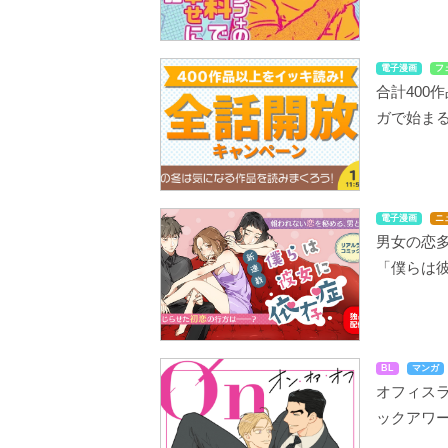
電子漫画
フ
合計400
ガで始まる
電子漫画
ニ
男女の恋
「僕らは
BL
マンガ
オフィスラ
ックアワー