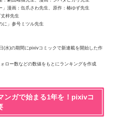
ー」漫画：缶爪さわ先生、原作：椿ゆず先生
万丈梓先生
のに」参号ミツル先生
月30日(水)の期間にpixivコミックで新連載を開始した作
、フォロー数などの数値をもとにランキングを作成
ンガで始まる1年を！pixivコ
要