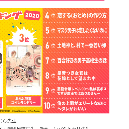
じら先生
案：劇団雌猫先生、漫画：シバタヒカリ先生