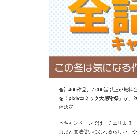
合計400作品、7,000話以上が無
を！pixivコミック大感謝祭
」が、20
催決定！
本キャンペーンでは「チェリまほ」
貞だと魔法使いになれるらしい」や