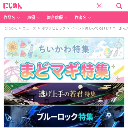
に
じ
め
ん
作品名
声優
舞台俳優
作者名
にじめん
>
ニュース
>
ポプテピピック
> イベント終わってるけど！？『あん