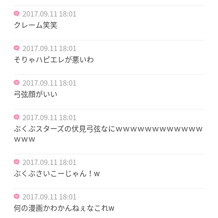
2017.09.11 18:01
クレーム笑笑
2017.09.11 18:01
そりゃハピエレが悪いわ
2017.09.11 18:01
弓弦顔がいい
2017.09.11 18:01
ぶくぶスターズの伏見弓弦なにｗｗｗｗｗｗｗｗｗｗｗｗ
ｗｗｗ
2017.09.11 18:01
ぶくぶさいこーじゃん！w
2017.09.11 18:01
何の漫画かわかんねぇなこれw