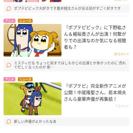
ポプテピピック大好きです蒼井翔太さんが出る回がすごく好きです
アニメ
ニュース
『ポプテピピック』に下野紘さ
ん＆梶裕貴さんが出演！何繋が
りでの出演なのか気になる視聴
者も？
24コメント
ミスティだな ちょっと前まではしもかじの出演とか多かったのに 売れ
て忙しくなったのか 新…
アニメ
ニュース
『ポプテピ』完全新作アニメが
公開！中尾隆聖さん、若本規夫
さんら豪華声優が再集結！
7コメント
新しい声優がよかったなあ