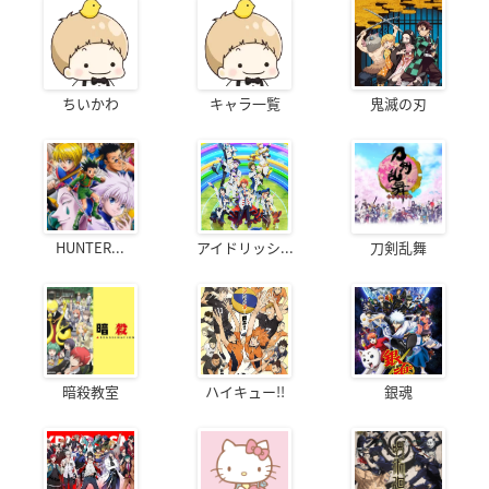
ちいかわ
キャラ一覧
鬼滅の刃
HUNTER...
アイドリッシ...
刀剣乱舞
暗殺教室
ハイキュー!!
銀魂