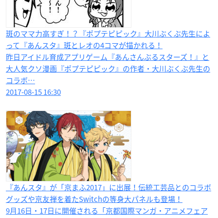
斑のママ力高すぎ！？『ポプテピピック』大川ぶくぶ先生によ
って『あんスタ』斑とレオの4コマが描かれる！
昨日アイドル育成アプリゲーム『あんさんぶるスターズ！』と
大人気クソ漫画『ポプテピピック』の作者・大川ぶくぶ先生の
コラボ…
2017-08-15 16:30
『あんスタ』が「京まふ2017」に出展！伝統工芸品とのコラボ
グッズや京友禅を着たSwitchの等身大パネルも登場！
9月16日・17日に開催される「京都国際マンガ・アニメフェア