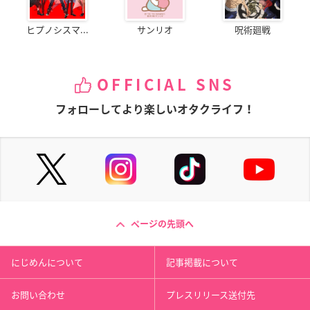
ヒプノシスマ...
サンリオ
呪術廻戦
OFFICIAL SNS
フォローしてより楽しいオタクライフ！
ページの先頭へ
にじめんについて
記事掲載について
お問い合わせ
プレスリリース送付先