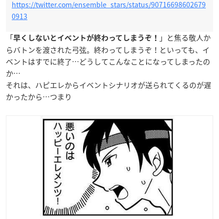
https://twitter.com/ensemble_stars/status/90716698602679
0913
「
」と焦る敬人か
早くしないとイベントが終わってしまうぞ！
らバトンを渡された弓弦。終わってしまうぞ！といっても、イ
ベントはすでに終了…どうしてこんなことになってしまったの
か…
それは、ハピエレからイベントシナリオが送られてくるのが遅
かったから…つまり