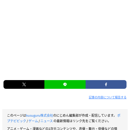
記事の内容について報告する
このページは
kusuguru株式会社
のにじめん編集部が作成・配信しています。
ポ
プテピピック
/
ゲーム
/
ニュース
の最新情報はリンク先をご覧ください。
アニメ・ゲーム・漫画などの2次元コンテンツや、声優・舞台・俳優などの情