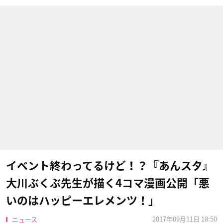
イベント終わってるけど！？『あんスタ』
大川ぶくぶ先生が描く4コマ漫画公開「悪
いのはハッピーエレメンツ！」
2017年09月11日 18:50
ニュース