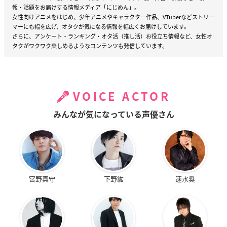
報・話題をお届けする情報メディア「にじめん」。
女性向けアニメをはじめ、少年アニメやキャラクター作品、VTuberなどストリー
マーにも幅を広げ、オタクが気になる情報を幅広くお届けしています。
さらに、アンケート・ランキング・オタ活（推し活）お役立ち情報など、女性オ
タクがワクワク楽しめるようなコンテンツも発信しています。
VOICE ACTOR
みんなが気になっている声優さん
宮野真守
下野紘
速水奨