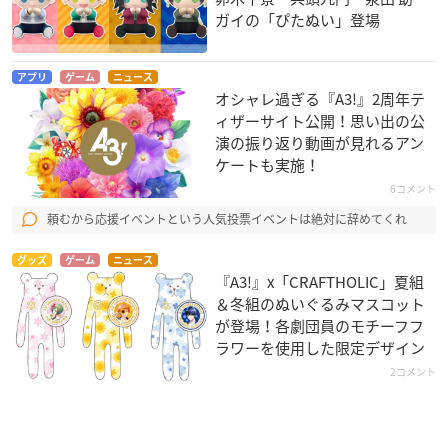
ガイの「ぴたぬい」登場
アプリ
ゲーム
ニュース
オシャレ過ぎる『A3!』2周年テ
ィザーサイト公開！思い出の公
演の振り返り動画が見れるアン
ケートも実施！
6コメント
頼むから応援イベントという人気投票イベントは絶対に辞めてくれ
グッズ
ゲーム
ニュース
『A3!』x「CRAFTHOLIC」夏組
＆冬組のぬいぐるみマスコット
が登場！各劇団員のモチーフフ
ラワーを使用した限定デザイン
2コメント