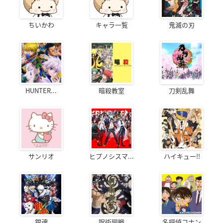
ちいかわ
キャラ一覧
鬼滅の刃
HUNTER...
暗殺教室
刀剣乱舞
サンリオ
ヒプノシスマ...
ハイキュー!!
銀魂
呪術廻戦
名探偵コナン