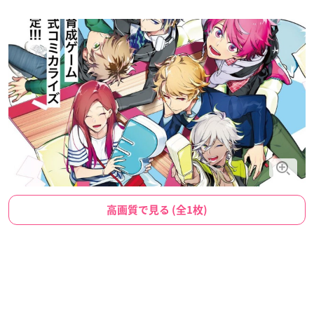
高画質で見る (全1枚)