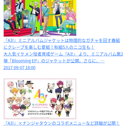
『A3!』ミニアルバムジャケットは物理的なガチャを回す春組
にクレープを楽しむ夏組！秋組5人のニコ生も！
大人気イケメン役者育成ゲーム『A3!』 より、ミニアルバム第2
弾「Blooming EP」のジャケットが公開。さらに、…
2017-09-07 18:00
『A3!』×ナンジャタウンのコラボメニューなど詳細が公開！