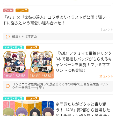
ゲーム
ニュース
『A3!』×『太鼓の達人』コラボよりイラストが公開！狐フー
ドに浴衣という可愛い組み合わせ！
5コメント
破壊力やばすぎた
オタ活・推し活
ニュース
『A3!』ファミマで栄養ドリンク
3本で箱推しバッジがもらえるキ
ャンペーンを実施！ファミマプ
リントにも登場！
21コメント
コンビニで対象商品買って景品貰えるやつの中で正直な話栄養ドリン
クが一番困る……( 笑 )
オタ活・推し活
ニュース
劇団員たちがピタッと寄り添
う！『A3!』第2部から登場した
卯木千景・兵頭九門・泉田 莇・