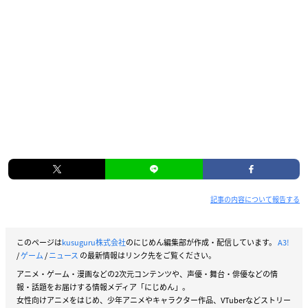
記事の内容について報告する
このページは
kusuguru株式会社
のにじめん編集部が作成・配信しています。
A3!
/
ゲーム
/
ニュース
の最新情報はリンク先をご覧ください。
アニメ・ゲーム・漫画などの2次元コンテンツや、声優・舞台・俳優などの情
報・話題をお届けする情報メディア「にじめん」。
女性向けアニメをはじめ、少年アニメやキャラクター作品、VTuberなどストリー