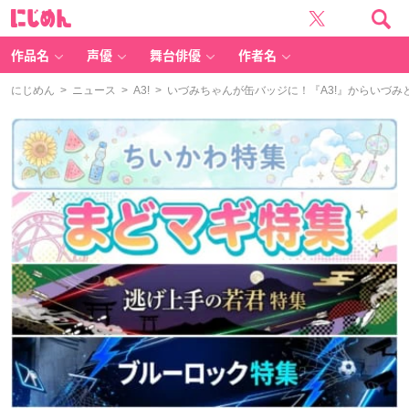
に
じ
め
ん
作品名
声優
舞台俳優
作者名
にじめん
>
ニュース
>
A3!
> いづみちゃんが缶バッジに！『A3!』からいづ