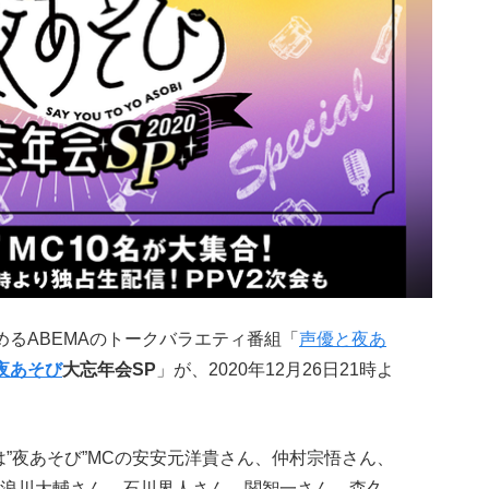
めるABEMAのトークバラエティ番組「
声優と夜あ
夜あそび
大忘年会SP
」が、2020年12月26日21時よ
は”夜あそび”MCの安安元洋貴さん、仲村宗悟さん、
浪川大輔さん、石川界人さん、関智一さん、森久