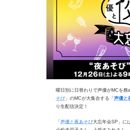
曜日別に日替わりで声優がMCを務
そび
」のMCが大集合する「
声優と
り生配信決定！
「
声優と夜あそび
大忘年会SP」に
小松未可子さん、上坂すみれさん、