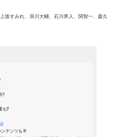
上坂すみれ、浪川大輔、石川界人、関智一、森久

‼️
も⁉️
a9
コンテンツも🥂