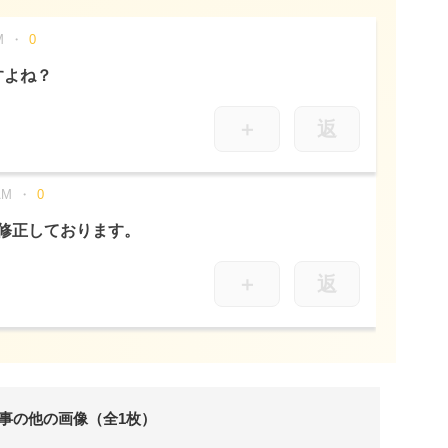
M
0
すよね？
＋
返
AM
0
修正しております。
＋
返
事の他の画像（全1枚）