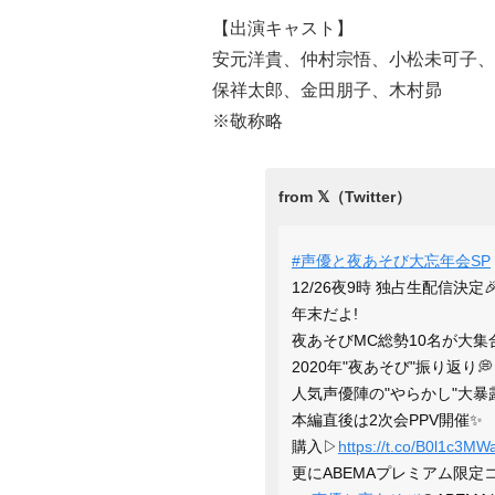
【出演キャスト】
安元洋貴、仲村宗悟、小松未可子、
保祥太郎、金田朋子、木村昴
※敬称略
#声優と夜あそび大忘年会SP
12/26夜9時 独占生配信決定
年末だよ!
夜あそびMC総勢10名が大集合
2020年"夜あそび"振り返り💭
人気声優陣の"やらかし"大暴露
本編直後は2次会PPV開催✨
購入▷
https://t.co/B0l1c3MW
更にABEMAプレミアム限定