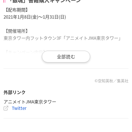
「銀魂」書籍購入キャンペーン
【配布期間】
2021年1月8日(金)～1月31日(日)
【開催場所】
東京タワー内フットタウン3F「アニメイトJMA東京タワー」
【キャンペーン内容】
期間中、「銀魂」関連書籍を含む購入金額1,000円毎に、特製
コースター（全8種）がランダムで１枚お渡しされます。
※他タイトル商品はレジにて同時購入可能ですが、特典対象外
となりますので、ご了承ください。
©空知英秋／集英社
※アニメイト全店で開催予定の「銀魂 THE FINAL 公開記念フェ
外部リンク
ア ～最後のバカ騒ぎの幕開けだァァァァ！～」特典は、別途配
布されます。
アニメイトJMA東京タワー
Twitter
※特典は無くなり次第、終了となります。