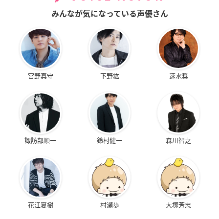
みんなが気になっている声優さん
宮野真守
下野紘
速水奨
諏訪部順一
鈴村健一
森川智之
花江夏樹
村瀬歩
大塚芳忠