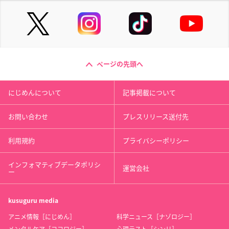
ページの先頭へ
にじめんについて
記事掲載について
お問い合わせ
プレスリリース送付先
利用規約
プライバシーポリシー
インフォマティブデータポリシ
運営会社
ー
kusuguru
media
アニメ情報［にじめん］
科学ニュース［ナゾロジー］
メンタルケア［ココロジー］
心理テスト［シンリ］