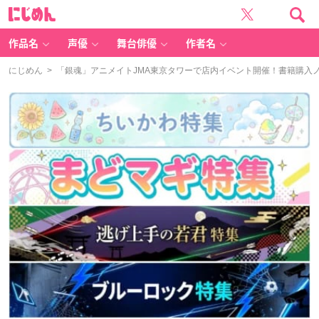
に
じ
め
ん
作品名
声優
舞台俳優
作者名
にじめん
> 「銀魂」アニメイトJMA東京タワーで店内イベント開催！書籍購入