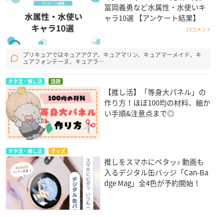
冨岡義勇など水属性・水使いキ
ャラ10選 【アンケート結果】
15コメント
プリキュアではキュアアクア、キュアマリン、キュアマーメイド、キ
ュアフォンテーヌ、キュアラ…
オタ活・推し活
話題
【推し活】「等身大パネル」の
作り方！ほぼ100均の材料、細か
い手順&注意点まで◎
オタ活・推し活
グッズ
推しをスマホにペタッ♪ 動画も
入るデジタル缶バッジ「Can-Ba
dge Mag」全4色が予約開始！