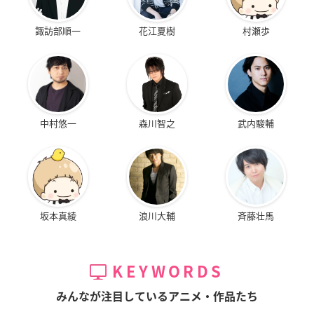
諏訪部順一
花江夏樹
村瀬歩
中村悠一
森川智之
武内駿輔
坂本真綾
浪川大輔
斉藤壮馬
KEYWORDS
みんなが注目しているアニメ・作品たち