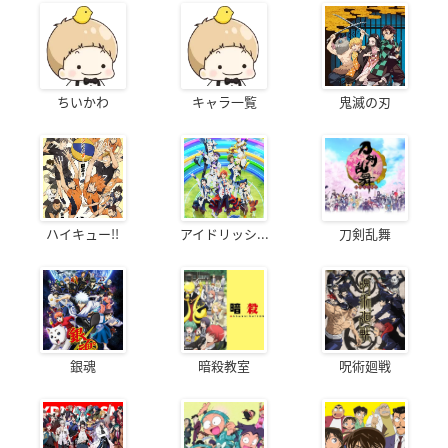
ちいかわ
キャラ一覧
鬼滅の刃
ハイキュー!!
アイドリッシ...
刀剣乱舞
銀魂
暗殺教室
呪術廻戦