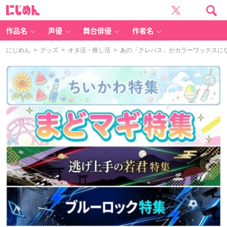
に
じ
め
ん
作品名
声優
舞台俳優
作者名
にじめん
>
グッズ
>
オタ活・推し活
> あの「クレパス」がカラーワックスに