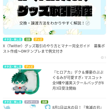
オタ活・推し活
話題
グッズ
X（Twitter）グッズ取引のやり方とマナー完全ガイド 募集ポ
スト作成〜DMテンプレまで例文付き
5
オタ活・推し活
グッズ
『ヒロアカ』デク＆爆豪のぷぷ
ぐるみが可愛すぎ♪ マスコット
全9種や雄英スクールバッグが8
月3日受注開始
オタ活・推し活
アンケート
話題
8月1日は水の日！『鬼滅の刃』