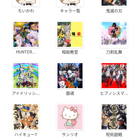
ちいかわ
キャラ一覧
鬼滅の刃
HUNTER...
暗殺教室
刀剣乱舞
アイドリッシ...
銀魂
ヒプノシスマ...
ハイキュー!!
サンリオ
呪術廻戦