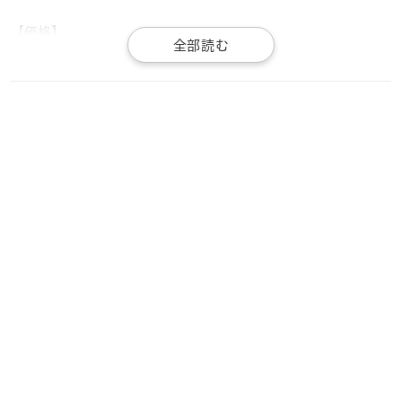
【価格】
定価690円(税込)
【更新】2021年2月号のViViの藤田ニコル×スーパーセーラ
ームーンのコラボレーション表紙を公開♪
付録には劇場版「美少女戦士セーラームーンEternal」のス
ペシャルステッカーがつきます。
https://t.co/7iPIEqzDQC
pic.twitter.com/x6oSBbjUJq
— セーラームーン30th公式 (@sailormoon30th_)
Decembe
r 17, 2020