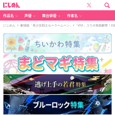
に
じ
め
ん
作品名
声優
舞台俳優
作者名
にじめん
> 劇場版「美少女戦士セーラームーン」×「ViVi」コラボ表紙解禁！