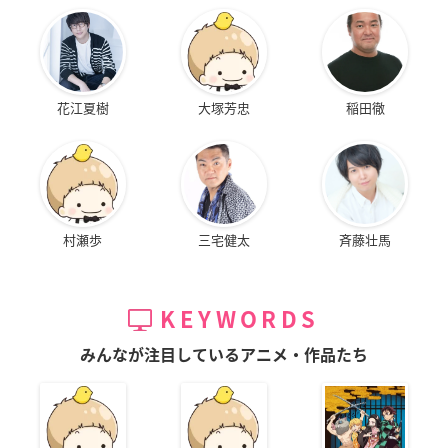
花江夏樹
大塚芳忠
稲田徹
村瀬歩
三宅健太
斉藤壮馬
KEYWORDS
みんなが注目しているアニメ・作品たち