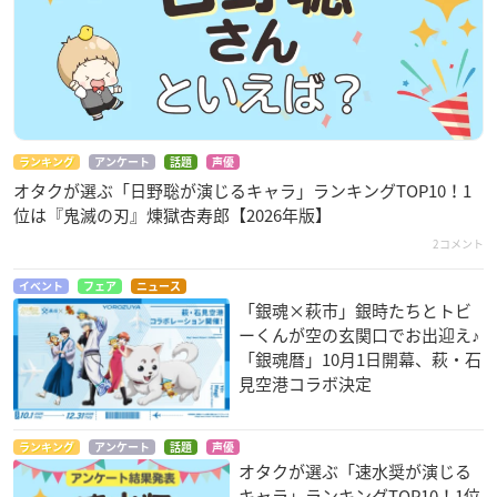
ランキング
アンケート
話題
声優
オタクが選ぶ「日野聡が演じるキャラ」ランキングTOP10！1
位は『鬼滅の刃』煉󠄁獄杏寿郎【2026年版】
2コメント
イベント
フェア
ニュース
「銀魂×萩市」銀時たちとトビ
ーくんが空の玄関口でお出迎え♪
「銀魂暦」10月1日開幕、萩・石
見空港コラボ決定
ランキング
アンケート
話題
声優
オタクが選ぶ「速水奨が演じる
キャラ」ランキングTOP10！1位