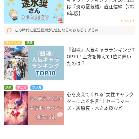
は『炎の蜃気楼』直江信綱【202
6年版】
14コメント
この時代に直江信綱が1位になるのおもろすぎるw
ランキング
話題
『銀魂』人気キャラランキングT
OP10！土方を抑えて1位に輝い
たのは？
話題
アニメ
マンガ
心を支えてくれる“女性キャラク
ターによる名言”！セーラマー
ズ・灰原哀・木之本桜など