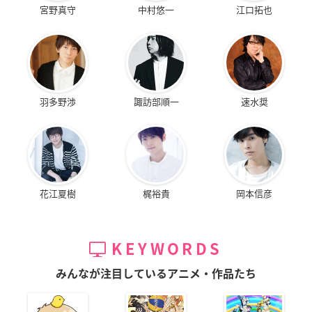
宮野真守
中村悠一
江口拓也
羽多野渉
諏訪部順一
速水奨
花江夏樹
梶裕貴
岡本信彦
KEYWORDS
みんなが注目しているアニメ・作品たち