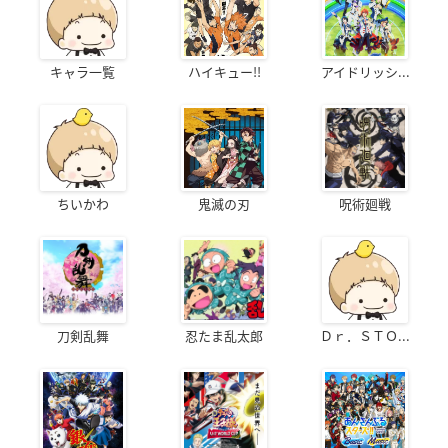
キャラ一覧
ハイキュー!!
アイドリッシ...
ちいかわ
鬼滅の刃
呪術廻戦
刀剣乱舞
忍たま乱太郎
Ｄｒ．ＳＴＯ...