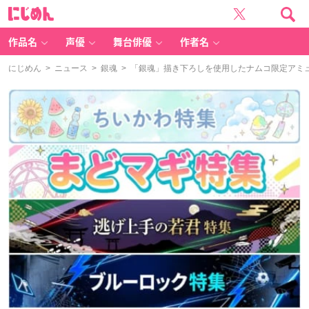
に
じ
め
ん
作品名
声優
舞台俳優
作者名
にじめん
>
ニュース
>
銀魂
> 「銀魂」描き下ろしを使用したナムコ限定アミ