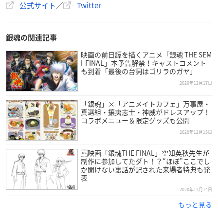
公式サイト
／
Twitter
銀魂の関連記事
映画の前日譚を描くアニメ「銀魂 THE SEM
I-FINAL」本予告解禁！キャストコメント
も到着「最後の台詞はゴリラのガヤ」
2020年12月17日
「銀魂」×「アニメイトカフェ」万事屋・
真選組・攘夷志士・神威がドレスアップ！
コラボメニュー＆限定グッズも公開
2020年12月15日
映画「銀魂THE FINAL」空知英秋先生が
制作に参加してたダト！？“ほぼ”ここでし
か聞けない裏話が記された来場者特典も発
表
2020年12月14日
もっと見る