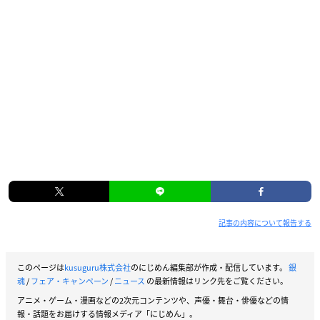
記事の内容について報告する
このページは
kusuguru株式会社
のにじめん編集部が作成・配信しています。
銀
魂
/
フェア・キャンペーン
/
ニュース
の最新情報はリンク先をご覧ください。
アニメ・ゲーム・漫画などの2次元コンテンツや、声優・舞台・俳優などの情
報・話題をお届けする情報メディア「にじめん」。