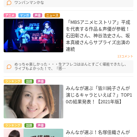
ワンパンマンかな
アニメ
マンガ
声優
ニュース
「MBSアニメヒストリア」平成
を代表する作品＆声優が参戦！
石田彰さん、神谷浩史さん、坂
本真綾さんらサプライズ出演の
連続
13コメント
めっちゃ楽しかった・・・生アフレコはほんとすごく堪能できたし、
ライブもよかった！で、『感…
ランキング
話題
声優
みんなが選ぶ「皆川純子さんが
演じるキャラといえば？」TOP1
0の結果発表！【2021年版】
ランキング
話題
声優
みんなが選ぶ！名塚佳織さんが