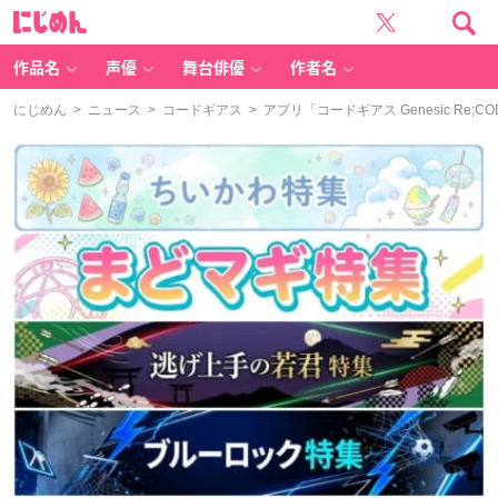
に
じ
め
ん
作品名
声優
舞台俳優
作者名
にじめん
>
ニュース
>
コードギアス
> アプリ「コードギアス Genesic 