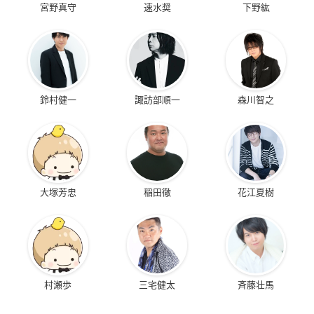
宮野真守
速水奨
下野紘
鈴村健一
諏訪部順一
森川智之
大塚芳忠
稲田徹
花江夏樹
村瀬歩
三宅健太
斉藤壮馬