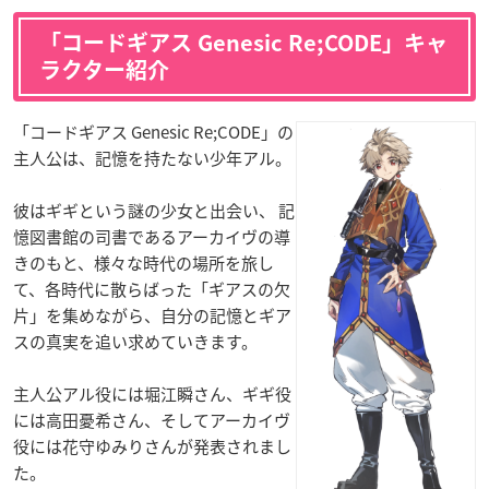
「コードギアス Genesic Re;CODE」キャ
ラクター紹介
「コードギアス Genesic Re;CODE」の
主人公は、記憶を持たない少年アル。
彼はギギという謎の少女と出会い、 記
憶図書館の司書であるアーカイヴの導
きのもと、様々な時代の場所を旅し
て、各時代に散らばった「ギアスの欠
片」を集めながら、自分の記憶とギア
スの真実を追い求めていきます。
主人公アル役には堀江瞬さん、ギギ役
には高田憂希さん、そしてアーカイヴ
役には花守ゆみりさんが発表されまし
た。