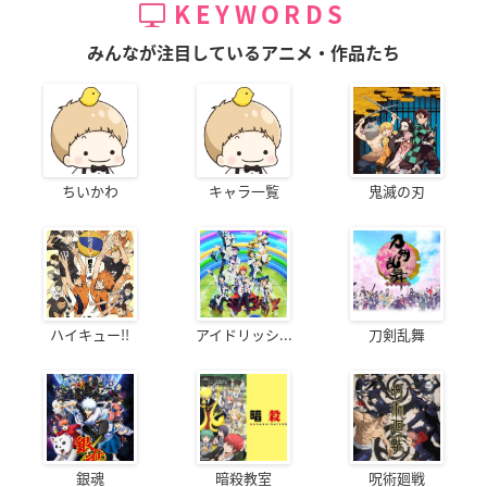
KEYWORDS
みんなが注目しているアニメ・作品たち
ちいかわ
キャラ一覧
鬼滅の刃
ハイキュー!!
アイドリッシ...
刀剣乱舞
銀魂
暗殺教室
呪術廻戦