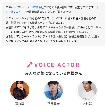
このページは
kusuguru株式会社
のにじめん編集部が作成・配信しています。
サ
ンリオ
/
ニュース
の最新情報はリンク先をご覧ください。
アニメ・ゲーム・漫画などの2次元コンテンツや、声優・舞台・俳優などの情
報・話題をお届けする情報メディア「にじめん」。
女性向けアニメをはじめ、少年アニメやキャラクター作品、VTuberなどストリー
マーにも幅を広げ、オタクが気になる情報を幅広くお届けしています。
さらに、アンケート・ランキング・オタ活（推し活）お役立ち情報など、女性オ
タクがワクワク楽しめるようなコンテンツも発信しています。
VOICE ACTOR
みんなが気になっている声優さん
速水奨
宮野真守
木村昴