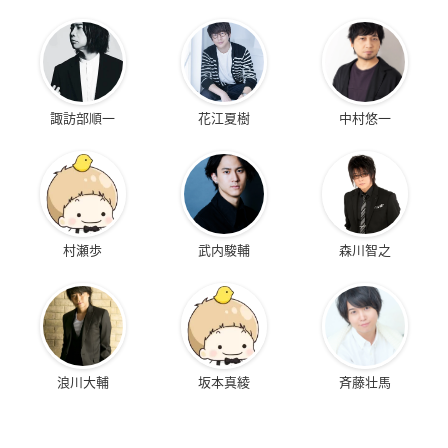
諏訪部順一
花江夏樹
中村悠一
村瀬歩
武内駿輔
森川智之
浪川大輔
坂本真綾
斉藤壮馬