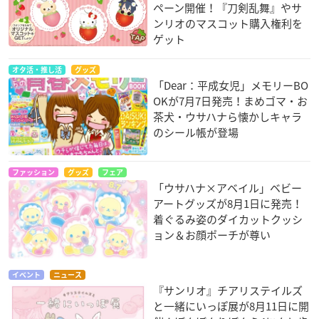
ペーン開催！『刀剣乱舞』やサ
ンリオのマスコット購入権利を
ゲット
オタ活・推し活
グッズ
「Dear：平成女児」メモリーBO
OKが7月7日発売！まめゴマ・お
茶犬・ウサハナら懐かしキャラ
のシール帳が登場
ファッション
グッズ
フェア
「ウサハナ×アベイル」ベビー
アートグッズが8月1日に発売！
着ぐるみ姿のダイカットクッシ
ョン＆お顔ポーチが尊い
イベント
ニュース
『サンリオ』チアリステイルズ
と一緒にいっぽ展が8月11日に開