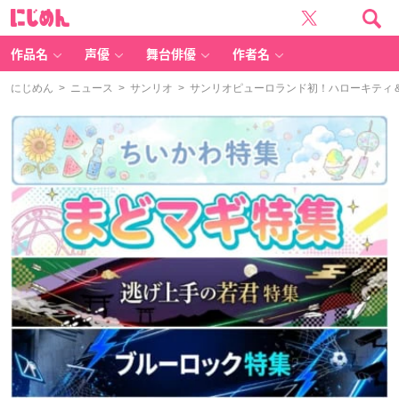
に
じ
め
ん
作品名
声優
舞台俳優
作者名
にじめん
>
ニュース
>
サンリオ
> サンリオピューロランド初！ハローキティ