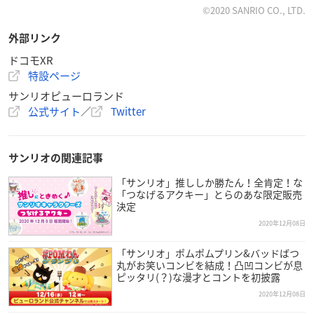
©2020 SANRIO CO., LTD.
シナモロールのデコレーションカフェ：1,200円
外部リンク
【対象年齢】
ドコモXR
14歳以上
特設ページ
サンリオピューロランド
公式サイト
／
Twitter
サンリオの関連記事
「サンリオ」推ししか勝たん！全肯定！な
「つなげるアクキー」とらのあな限定販売
決定
2020年12月08日
「サンリオ」ポムポムプリン&バッドばつ
丸がお笑いコンビを結成！凸凹コンビが息
ピッタリ(？)な漫才とコントを初披露
2020年12月08日