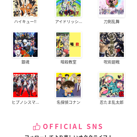
ハイキュー!!
アイドリッシ...
刀剣乱舞
銀魂
暗殺教室
呪術廻戦
ヒプノシスマ...
名探偵コナン
忍たま乱太郎
OFFICIAL SNS