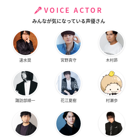
VOICE ACTOR
みんなが気になっている声優さん
速水奨
宮野真守
木村昴
諏訪部順一
花江夏樹
村瀬歩