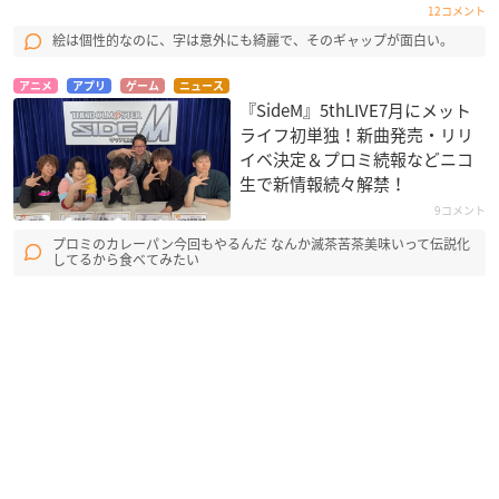
12コメント
絵は個性的なのに、字は意外にも綺麗で、そのギャップが面白い。
アニメ
アプリ
ゲーム
ニュース
『SideM』5thLIVE7月にメット
ライフ初単独！新曲発売・リリ
イベ決定＆プロミ続報などニコ
生で新情報続々解禁！
9コメント
プロミのカレーパン今回もやるんだ なんか滅茶苦茶美味いって伝説化
してるから食べてみたい