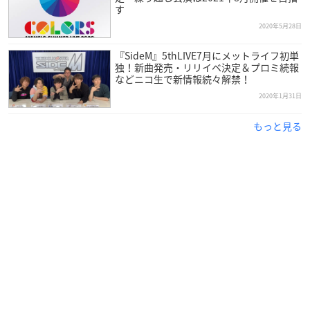
— アイドルマスター ポップリンクス公式 (@imas_poplink
す
s)
December 15, 2020
2020年5月28日
『SideM』5thLIVE7月にメットライフ初単
【事前登録キャンペーン実施中！】
#ポプマス
事前登録開始
独！新曲発売・リリイベ決定＆プロミ続報
を記念して、事前登録キャンペーンを実施中です♪
などニコ生で新情報続々解禁！
事前登録達成数によって様々な報酬をご用意いたしまし
2020年1月31日
た！
もっと見る
30万人突破で、本日の生配信で決定した「ポプマス宣伝大
使考案グッズ商品化」も！
ぜひ事前登録をお願いいたします♪
#idolmaster
pic.twitter.c
om/aKXUWcHyuO
— アイドルマスター ポップリンクス公式 (@imas_poplink
s)
December 15, 2020