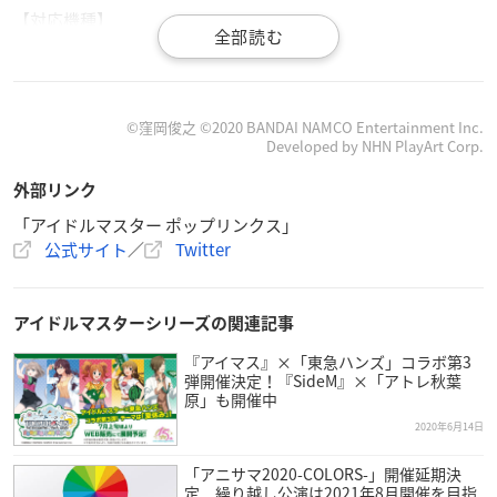
【対応機種】
Android／iOS
【開発元】
NHN PlayArt
©窪岡俊之 ©2020 BANDAI NAMCO Entertainment Inc.
Developed by NHN PlayArt Corp.
【発売元】
外部リンク
バンダイナムコエンターテインメント
「アイドルマスター ポップリンクス」
公式サイト
／
Twitter
アイドルマスターシリーズの関連記事
【ポプマス事前登録開始！】
『アイマス』×「東急ハンズ」コラボ第3
本日より、ポプマス公式Twitterにて先行事前登録が開始い
弾開催決定！『SideM』×「アトレ秋葉
たしました！
原」も開催中
ポプマス公式アカウントをフォローで登録は完了です♪
2020年6月14日
ぜひ事前登録を宜しくお願いいたします！
#ポプマス
#idol
master
pic.twitter.com/X0hXBHQP48
「アニサマ2020-COLORS-」開催延期決
定 繰り越し公演は2021年8月開催を目指