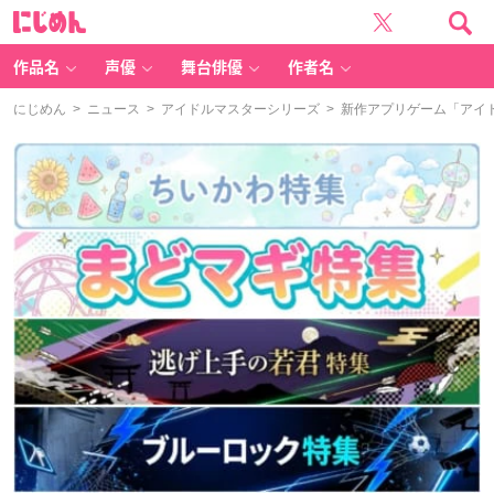
に
じ
め
ん
作品名
声優
舞台俳優
作者名
にじめん
>
ニュース
>
アイドルマスターシリーズ
> 新作アプリゲーム「アイドル