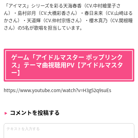
「アイマス」シリーズを彩る天海春香（CV.中村繪里子さ
ん）・島村卯月（CV.大橋彩香さん）・春日未来（CV.山崎はる
かさん）・天道輝（CV.仲村宗悟さん）・櫻木真乃（CV.関根瞳
さん）の5名が歌唱を担当しています。
ゲーム「アイドルマスター ポップリンク
ス」テーマ曲視聴用PV【アイドルマスタ
ー】
https://www.youtube.com/watch?v=H3g52q9suEs
コメントを投稿する