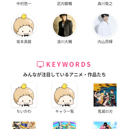
中村悠一
武内駿輔
森川智之
坂本真綾
浪川大輔
内山昂輝
KEYWORDS
みんなが注目しているアニメ・作品たち
ちいかわ
キャラ一覧
鬼滅の刃