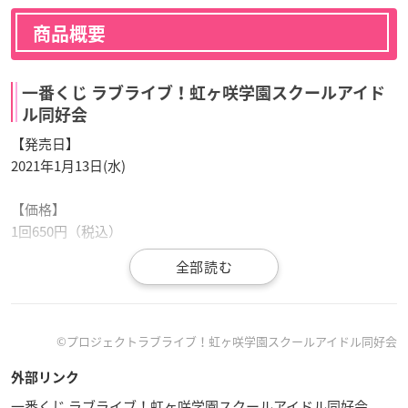
商品概要
一番くじ ラブライブ！虹ヶ咲学園スクールアイド
ル同好会
【発売日】
2021年1月13日(水)
【価格】
1回650円（税込）
【取扱店】
セブン‐イレブン店舗、イトーヨーカドー店舗
※店舗の事情によりお取扱いが中止になる場合や発売時期が異
なる場合がございます。なくなり次第終了となります。
©プロジェクトラブライブ！虹ヶ咲学園スクールアイドル同好会
※画像と実際の商品とは異なる場合がございます。
外部リンク
※掲載されている内容は予告なく変更する場合がございます。
一番くじ ラブライブ！虹ヶ咲学園スクールアイドル同好会