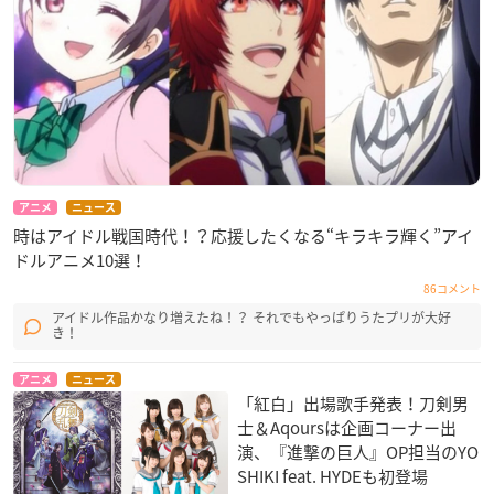
アニメ
ニュース
時はアイドル戦国時代！？応援したくなる“キラキラ輝く”アイ
ドルアニメ10選！
86コメント
アイドル作品かなり増えたね！？ それでもやっぱりうたプリが大好
き！
アニメ
ニュース
「紅白」出場歌手発表！刀剣男
士＆Aqoursは企画コーナー出
演、『進撃の巨人』OP担当のYO
SHIKI feat. HYDEも初登場