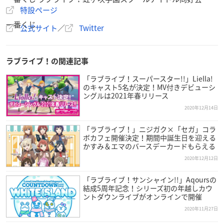
特設ページ
一番くじ
公式サイト
／
Twitter
＼1月13日(水)より順次発売予定／
【
一番くじ
ラブライブ！
虹ヶ咲学園スクールアイドル同好
ラブライブ！の関連記事
会】
「ラブライブ！スーパースター!!」Liella!
新規描きおろし衣装「モダンフルール」衣装を身に纏った9
のキャスト5名が決定！MV付きデビューシ
人のメンバーと、三船 栞子を含め、ニジガクメンバーが
#一
ングルは2021年春リリース
番くじ
に登場！
2020年12月14日
全ラインナップは⇒
https://t.co/tofspOoD1u
#lovelive
#虹
「ラブライブ！」ニジガク×「セガ」コラ
ヶ咲
pic.twitter.com/gQt1MNCcac
ボカフェ開催決定！期間中誕生日を迎える
— 一番くじ（BANDAI SPIRITS） (@ichibanKUJI)
Decembe
かすみ＆エマのバースデーカードもらえる
r 14, 2020
2020年12月12日
「ラブライブ！サンシャイン!!」Aqoursの
結成5周年記念！シリーズ初の年越しカウ
ントダウンライブがオンラインで開催
2020年11月27日