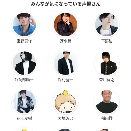
みんなが気になっている声優さん
宮野真守
速水奨
下野紘
諏訪部順一
鈴村健一
森川智之
花江夏樹
大塚芳忠
稲田徹