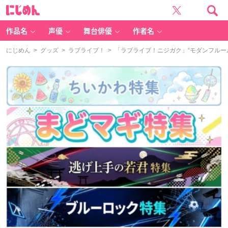
に
じ
め
ん
作品名
声優
舞台俳優
作者名
にじめん
>
グッズ
>
ラブライブ！
> 「ラブライブ！ニジガク」“モダンフル