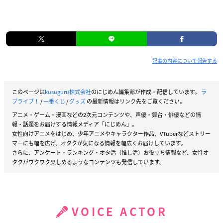
記事の内容について報告する
このページは
kusuguru株式会社
のにじめん編集部が作成・配信しています。
ラ
ブライブ！
/
一番くじ
/
グッズ
の最新情報はリンク先をご覧ください。
アニメ・ゲーム・漫画などの2次元コンテンツや、声優・舞台・俳優などの情
報・話題をお届けする情報メディア「にじめん」。
女性向けアニメをはじめ、少年アニメやキャラクター作品、VTuberなどストリー
マーにも幅を広げ、オタクが気になる情報を幅広くお届けしています。
さらに、アンケート・ランキング・オタ活（推し活）お役立ち情報など、女性オ
タクがワクワク楽しめるようなコンテンツも発信しています。
VOICE ACTOR