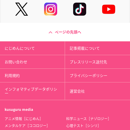
ページの先頭へ
にじめんについて
記事掲載について
お問い合わせ
プレスリリース送付先
利用規約
プライバシーポリシー
インフォマティブデータポリシ
運営会社
ー
kusuguru
media
アニメ情報［にじめん］
科学ニュース［ナゾロジー］
メンタルケア［ココロジー］
心理テスト［シンリ］