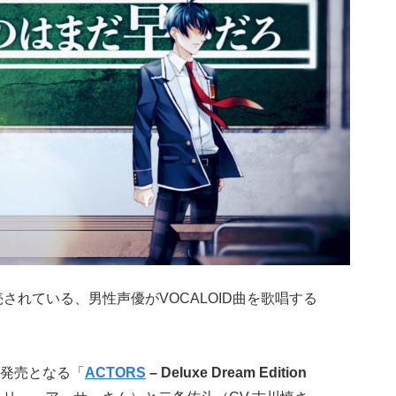
り発売されている、男性声優がVOCALOID曲を歌唱する
)に発売となる「
ACTORS
– Deluxe Dream Edition