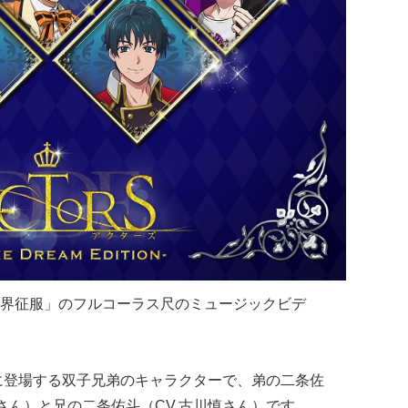
界征服」のフルコーラス尺のミュージックビデ
に登場する双子兄弟のキャラクターで、弟の二条佐
さん）と兄の二条佑斗（CV.古川慎さん）です。