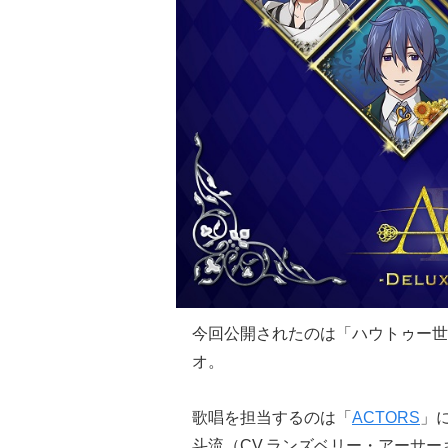
今回公開されたのは「ハウトゥー世
オ。
歌唱を担当するのは「
ACTORS
」
斗流（CV.ランズベリー・アーサー