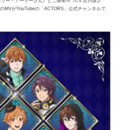
ベリー・アーサーさん）と二条佑斗（CV.古川慎さ
のMVがYouTubeの「ACTORS」公式チャンネルで