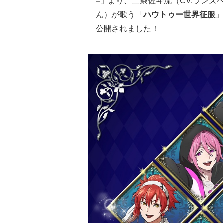
–
」より、二条佐斗流（CV.ランズ
ん）が歌う「
ハウトゥー世界征服
」
公開されました！