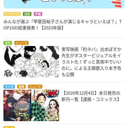
ランキング
話題
声優
みんなが選ぶ「甲斐田裕子さんが演じるキャラといえば？」T
OP10の結果発表！【2023年版】
実写
ニュース
実写映画『約ネバ』出水ぽすか
先生がポスタービジュアルをイ
ラスト化！ずっと真夜中でいい
のに。による主題歌入り本予告
も公開
マンガ
書籍
ニュース
【2020年12月4日】本日発売の
新刊一覧【漫画・コミックス】