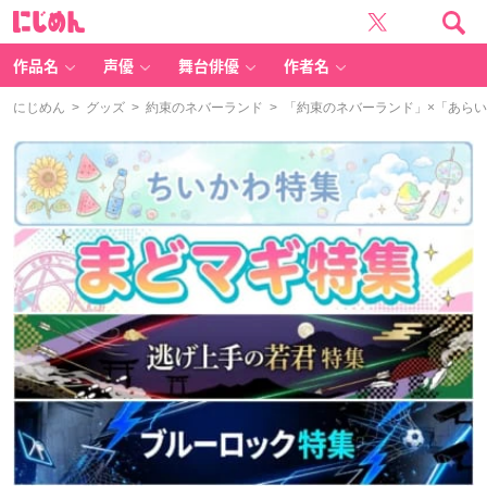
に
じ
め
ん
作品名
声優
舞台俳優
作者名
にじめん
>
グッズ
>
約束のネバーランド
> 「約束のネバーランド」×「あら