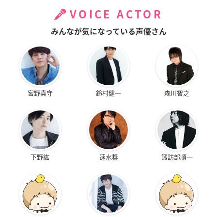
VOICE ACTOR
みんなが気になっている声優さん
宮野真守
鈴村健一
森川智之
下野紘
速水奨
諏訪部順一