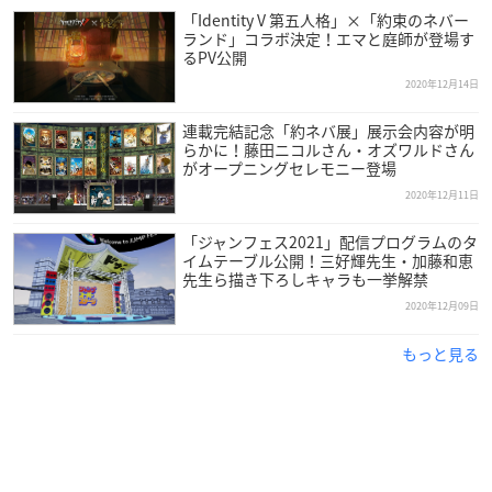
「Identity V 第五人格」×「約束のネバー
ランド」コラボ決定！エマと庭師が登場す
るPV公開
2020年12月14日
連載完結記念「約ネバ展」展示会内容が明
らかに！藤田ニコルさん・オズワルドさん
がオープニングセレモニー登場
2020年12月11日
「ジャンフェス2021」配信プログラムのタ
イムテーブル公開！三好輝先生・加藤和恵
先生ら描き下ろしキャラも一挙解禁
2020年12月09日
もっと見る