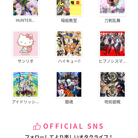
HUNTER...
暗殺教室
刀剣乱舞
サンリオ
ハイキュー!!
ヒプノシスマ...
アイドリッシ...
銀魂
呪術廻戦
OFFICIAL SNS
フォローしてより楽しいオタクライフ！