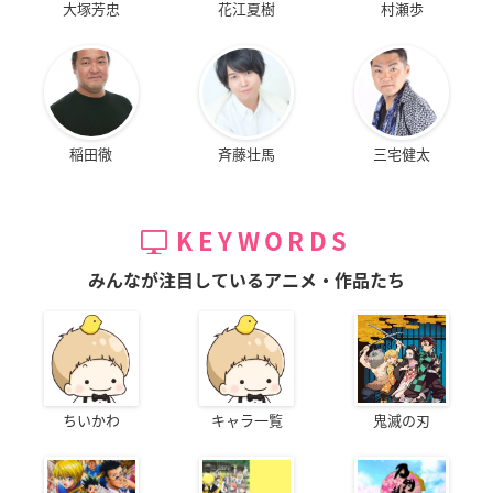
大塚芳忠
花江夏樹
村瀬歩
稲田徹
斉藤壮馬
三宅健太
KEYWORDS
みんなが注目しているアニメ・作品たち
ちいかわ
キャラ一覧
鬼滅の刃