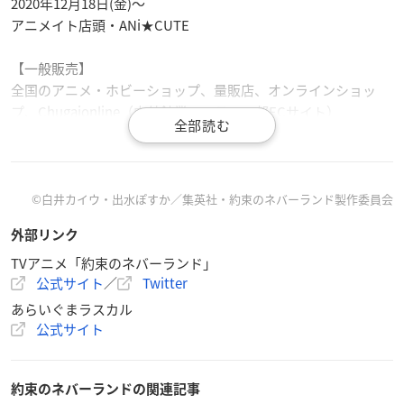
2020年12月18日(金)〜
アニメイト店頭・ANi★CUTE
【一般販売】
全国のアニメ・ホビーショップ、量販店、オンラインショッ
プ、Chugaionline（中外鉱業コンテンツ部ECサイト）
【発売日】
2021年2月予定
©白井カイウ・出水ぽすか／集英社・約束のネバーランド製作委員会
【グッズ価格】
外部リンク
トレーディングスクエア缶バッジ（全5種）：1pcs 500円＋税
／1BOX 2,500円＋税
TVアニメ「約束のネバーランド」
公式サイト
／
Twitter
トレーディングアクリルスタンド（全5種）：1pcs 600円＋税
／1BOX 3,000円＋税
あらいぐまラスカル
ランチトートバッグ：1,500円＋税
公式サイト
マグカップ：1,500円＋税
約束のネバーランドの関連記事