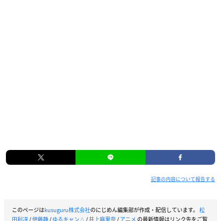
鳥羽美波：
伊藤静
犬山あかり：
松田利冴
ナレーション：大塚明夫 ほか
記事の内容について報告する
このページは
kusuguru株式会社
のにじめん編集部が作成・配信しています。
松
田利冴
/
伊藤静
/
ゆるキャン△
/
井上麻里奈
/
アニメ
の最新情報はリンク先をご覧