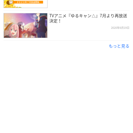
音楽：立山秋航
音楽プロデューサー：村上純
TVアニメ『ゆるキャン△』7月より再放送
音楽制作：MAGES.
決定！
企画・プロデュース：堀田将市
2020年6月19日
制作プロデュース：DeNAコンテンツ企画部
アニメーションプロデューサー：丸亮二
もっと見る
アニメーション制作：C-Station
製作：野外活動委員会
オープニングテーマ：亜咲花「Seize The Day」
エンディングテーマ：佐々木恵梨「はるのとなり」
【Cast】
各務原なでしこ：花守ゆみり
志摩リン：東山奈央
大垣千明：原紗友里
犬山あおい：豊崎愛生
斉藤恵那：高橋李依
土岐綾乃：黒沢ともよ
各務原桜：
井上麻里奈