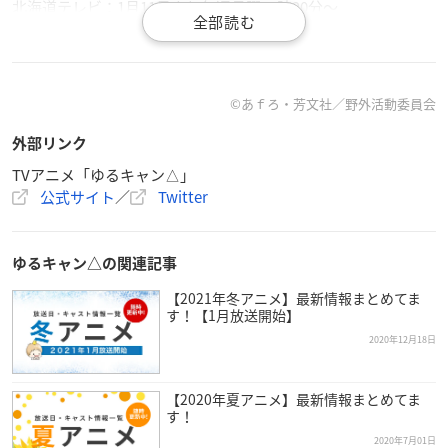
北海道テレビ：1月11日より毎週月曜25時20分～
SBS静岡放送：1月12日より毎週火曜25時55分～
【配信情報】
2021年1月7日(木)よりdアニメストア、ABEMAにて地上波同時
©
あ
ｆ
ろ・芳文社／野外活動委員会
配信開始
外部リンク
【スタッフ】
TVアニメ「ゆるキャン△」
公式サイト
／
Twitter
原作：あfろ（芳文社「COMIC FUZ」掲載）
監督：京極義昭
シリーズ構成：田中仁
ゆるキャン△の関連記事
キャラクターデザイン：佐々木睦美
プロップデザイン：山岡奈保子・井本美穂・堤谷典子
【2021年冬アニメ】最新情報まとめてま
す！【1月放送開始】
メカデザイン：遠藤大輔・丸尾一
色彩設計：水野多恵子（スタジオ・ロード）
2020年12月18日
美術監督：海野よしみ（プロダクション・アイ）
撮影監督：田中博章（スタジオトゥインクル）
【2020年夏アニメ】最新情報まとめてま
音響監督：高寺たけし
す！
音響制作：HALF H・P STUDIO
2020年7月01日