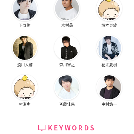
下野紘
木村昴
坂本真綾
浪川大輔
森川智之
花江夏樹
村瀬歩
斉藤壮馬
中村悠一
KEYWORDS