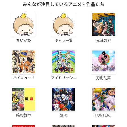
みんなが注目しているアニメ・作品たち
ちいかわ
キャラ一覧
鬼滅の刃
ハイキュー!!
アイドリッシ...
刀剣乱舞
暗殺教室
銀魂
HUNTER...