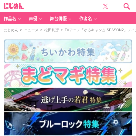
に
じ
め
ん
作品名
声優
舞台俳優
作者名
にじめん
>
ニュース
>
松田利冴
> TVアニメ「ゆるキャン△ SEASON2」