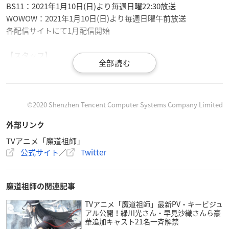
BS11：2021年1月10日(日)より毎週日曜22:30放送
WOWOW：2021年1月10日(日)より毎週日曜午前放送
各配信サイトにて1月配信開始
【スタッフ】
原作：「
魔道祖師
」 墨香銅臭
監督：熊可
シリーズ構成・脚本：梁莎
キャラクター原案・デザイン：申琳
©2020 Shenzhen Tencent Computer Systems Company Limited
音楽：孫玉鏡
外部リンク
日本版制作：株式会社ソニー・ミュージックソリューション
ズ、株式会社アニプレックス
TVアニメ「魔道祖師」
公式サイト
／
Twitter
オープニングテーマ：CIVILIAN「千夜想歌」
エンディングテーマ：Aimer「季路」
魔道祖師の関連記事
【キャスト】
魏無羨（ウェイ・ウーシエン）：木村良平
TVアニメ「魔道祖師」最新PV・キービジュ
アル公開！緑川光さん・早見沙織さんら豪
藍忘機（ラン・ワンジー）：立花慎之介
華追加キャスト21名一斉解禁
江澄（ジャン・チョン）：緑川光