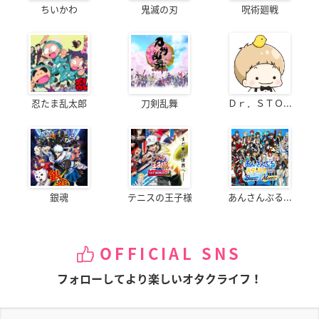
ちいかわ
鬼滅の刃
呪術廻戦
忍たま乱太郎
刀剣乱舞
Ｄｒ．ＳＴＯ...
銀魂
テニスの王子様
あんさんぶる...
OFFICIAL SNS
フォローしてより楽しいオタクライフ！