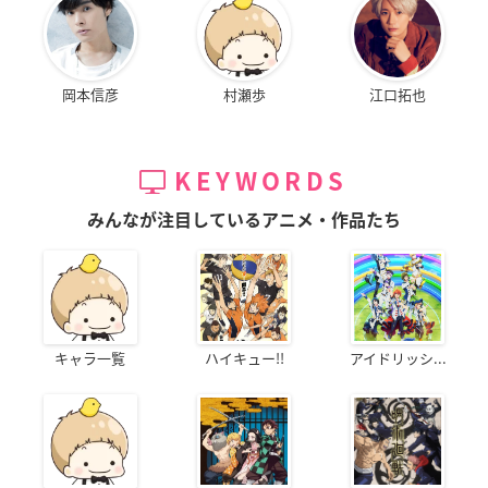
岡本信彦
村瀬歩
江口拓也
KEYWORDS
みんなが注目しているアニメ・作品たち
キャラ一覧
ハイキュー!!
アイドリッシ...