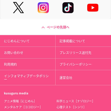
ページの先頭へ
にじめんについて
記事掲載について
お問い合わせ
プレスリリース送付先
利用規約
プライバシーポリシー
インフォマティブデータポリシ
運営会社
ー
kusuguru
media
アニメ情報［にじめん］
科学ニュース［ナゾロジー］
メンタルケア［ココロジー］
心理テスト［シンリ］