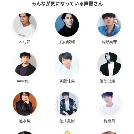
みんなが気になっている声優さん
木村昴
武内駿輔
宮野真守
中村悠一
斉藤壮馬
諏訪部順一
速水奨
花江夏樹
梶裕貴