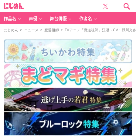
に
じ
め
ん
作品名
声優
舞台俳優
作者名
にじめん
>
ニュース
>
魔道祖師
> TVアニメ「魔道祖師」江澄（CV：緑川光