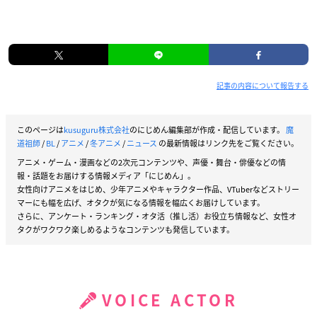
記事の内容について報告する
このページは
kusuguru株式会社
のにじめん編集部が作成・配信しています。
魔
道祖師
/
BL
/
アニメ
/
冬アニメ
/
ニュース
の最新情報はリンク先をご覧ください。
アニメ・ゲーム・漫画などの2次元コンテンツや、声優・舞台・俳優などの情
報・話題をお届けする情報メディア「にじめん」。
女性向けアニメをはじめ、少年アニメやキャラクター作品、VTuberなどストリー
マーにも幅を広げ、オタクが気になる情報を幅広くお届けしています。
さらに、アンケート・ランキング・オタ活（推し活）お役立ち情報など、女性オ
タクがワクワク楽しめるようなコンテンツも発信しています。
VOICE ACTOR