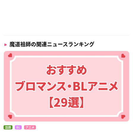
聶明玦（ニエ・ミンジュエ）：白熊寛嗣
蘇渉（スー・ショー）：こばたけまさふみ
※敬称略
魔道祖師の関連ニュースランキング
🐰キャラクターPV第1弾公開🐰
今週から、毎週2本ずつキャラクターPVを公開予定です！
第1弾――江澄（CV：緑川光）
正道を貫き邪道を憎む、
魏無羨の義兄弟
#魔道祖師アニメ
#魔道祖師
#江澄
pic.twitter.
com/255WqV1tS2
— アニメ『魔道祖師』公式 (@mdzsjp)
December 2, 2020
話題
BL
アニメ