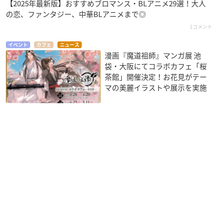
【2025年最新版】おすすめブロマンス・BLアニメ29選！大人
の恋、ファンタジー、中華BLアニメまで◎
1コメント
イベント
カフェ
ニュース
漫画『魔道祖師』マンガ展 池
袋・大阪にてコラボカフェ「桜
茶館」開催決定！お花見がテー
マの美麗イラストや展示を実施