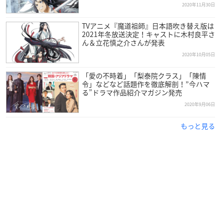
2020年11月30日
江厭離（ジャン・イエンリー）：早見沙織
藍曦臣（ラン・シーチェン）：森川智之
TVアニメ『魔道祖師』日本語吹き替え版は
金凌（ジン・リン）：梶裕貴
2021年冬放送決定！キャストに木村良平さ
ん＆立花慎之介さんが発表
藍思追（ラン・スージュイ）：土屋神葉
2020年10月05日
藍景儀（ラン・ジンイー）：斉藤壮馬
聶懐桑（ニエ・ホワイサン）：花江夏樹
「愛の不時着」「梨泰院クラス」「陳情
金子軒（ジン・ズーシュエン）：赤羽根健治
令」などなど話題作を徹底解剖！”今ハマ
温寧（ウェン・ニン）：島﨑信長
る”ドラマ作品紹介マガジン発売
温情（ウェン・チン）：川澄綾子
2020年9月06日
温晁（ウェン・チャオ）：吉野裕行
もっと見る
王霊嬌（ワン・リンジャオ）：阿澄佳奈
羅青羊（ルオ・チンヤン）：Lynn
江楓眠（ジャン・フォンミエン）：浜田賢二
虞紫鳶（ユー・ズーユエン）：本田貴子
藍啓仁（ラン・チーレン）：酒巻光宏
金光善（ジン・グアンシャン）：速水奨
温若寒（ウェン・ルォハン）：三宅健太
温逐流（ウェン・ジューリウ）：酒井敬幸