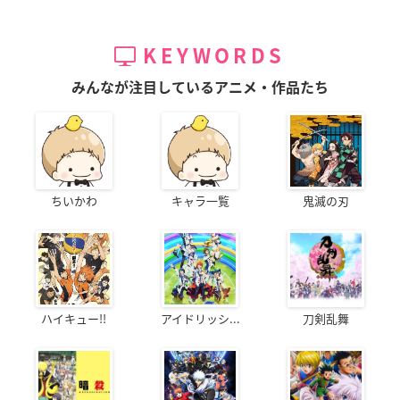
KEYWORDS
みんなが注目しているアニメ・作品たち
ちいかわ
キャラ一覧
鬼滅の刃
ハイキュー!!
アイドリッシ...
刀剣乱舞