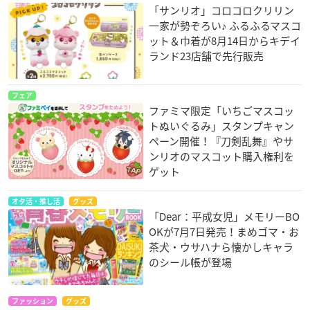
「サンリオ」コロコロクリリン
一家が勢ぞろい♪ ふるふるマスコ
ット＆巾着が8月14日からキデイ
ランド23店舗で先行販売
フェア
ファミマ限定「いちごマスコッ
トぬいぐるみ」スタンプキャン
ペーン開催！『刀剣乱舞』やサ
ンリオのマスコット購入権利を
ゲット
オタ活・推し活
グッズ
「Dear：平成女児」メモリーBO
OKが7月7日発売！まめゴマ・お
茶犬・ウサハナら懐かしキャラ
のシール帳が登場
ファッション
グッズ