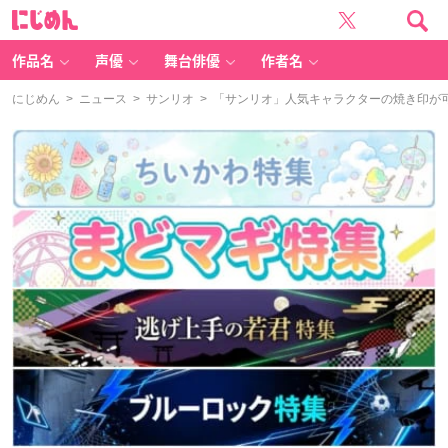
に
じ
め
ん
作品名
声優
舞台俳優
作者名
にじめん
>
ニュース
>
サンリオ
> 「サンリオ」人気キャラクターの焼き印が