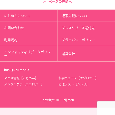
ページの先頭へ
にじめんについて
記事掲載について
お問い合わせ
プレスリリース送付先
利用規約
プライバシーポリシー
インフォマティブデータポリシ
運営会社
ー
kusuguru
media
アニメ情報［にじめん］
科学ニュース［ナゾロジー］
メンタルケア［ココロジー］
心理テスト［シンリ］
Copyright 2013 nijimen.