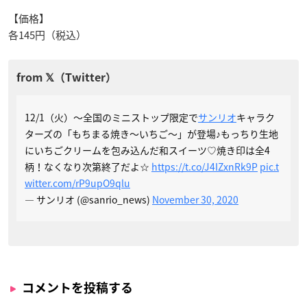
【価格】
各145円（税込）
12/1（火）～全国のミニストップ限定で
サンリオ
キャラク
ターズの「もちまる焼き～いちご～」が登場♪もっちり生地
にいちごクリームを包み込んだ和スイーツ♡焼き印は全4
柄！なくなり次第終了だよ☆
https://t.co/J4IZxnRk9P
pic.t
witter.com/rP9upO9qlu
— サンリオ (@sanrio_news)
November 30, 2020
コメントを投稿する