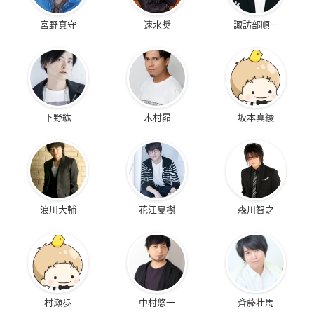
宮野真守
速水奨
諏訪部順一
下野紘
木村昴
坂本真綾
浪川大輔
花江夏樹
森川智之
村瀬歩
中村悠一
斉藤壮馬