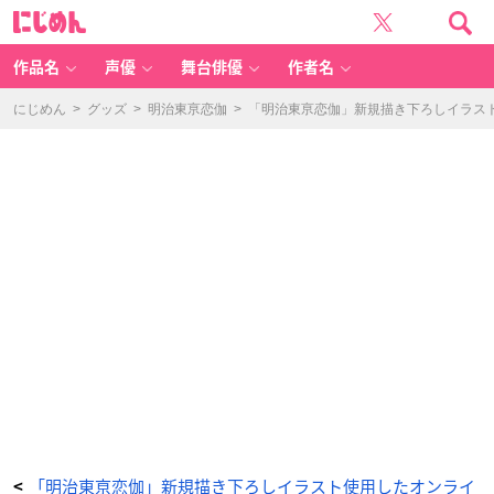
A
に
賞：
じ
ア
め
ク
ん
リ
ル
作品名
声優
舞台俳優
作者名
ス
タ
ン
ド
にじめん
>
グッズ
>
明治東亰恋伽
>
「明治東亰恋伽」新規描き下ろしイラス
フ
ィ
ギ
ュ
ア
-
ア
ニ
メ
情
報
サ
イ
ト
に
じ
め
ん
「明治東亰恋伽」新規描き下ろしイラスト使用したオンライ
<