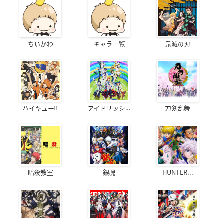
ちいかわ
キャラ一覧
鬼滅の刃
ハイキュー!!
アイドリッシ...
刀剣乱舞
暗殺教室
銀魂
HUNTER...