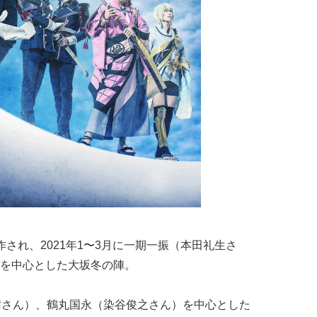
され、2021年1〜3月に一期一振（本田礼生さ
を中心とした大坂冬の陣。
樹さん）、鶴丸国永（染谷俊之さん）を中心とした