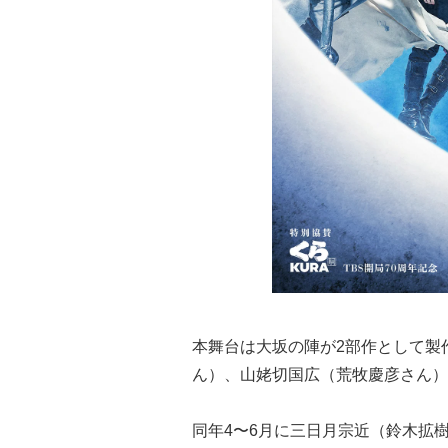
本舞台は大坂の陣が2部作として製作
ん）、山姥切国広（荒牧慶彦さん）
同年4〜6月に三日月宗近（鈴木拡