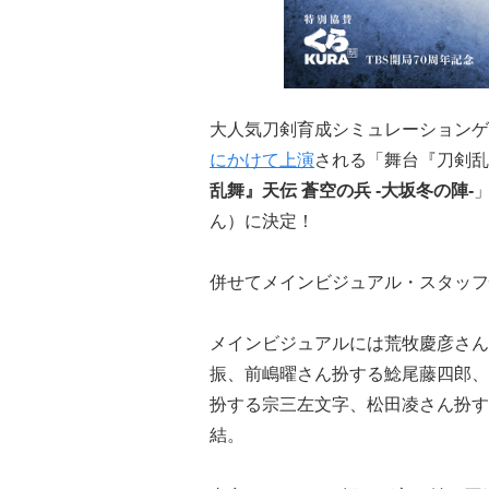
大人気刀剣育成シミュレーションゲ
にかけて上演
される「舞台『刀剣乱
乱舞』天伝 蒼空の兵 -大坂冬の陣-
ん）に決定！
併せてメインビジュアル・スタッフ
メインビジュアルには荒牧慶彦さん
振、前嶋曜さん扮する鯰尾藤四郎、
扮する宗三左文字、松田凌さん扮す
結。