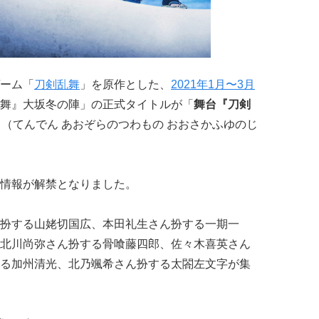
ーム「
刀剣乱舞
」を原作とした、
2021年1月〜3月
舞』大坂冬の陣」の正式タイトルが「
舞台『刀剣
」（てんでん あおぞらのつわもの おおさかふゆのじ
情報が解禁となりました。
扮する山姥切国広、本田礼生さん扮する一期一
北川尚弥さん扮する骨喰藤四郎、佐々木喜英さん
る加州清光、北乃颯希さん扮する太閤左文字が集