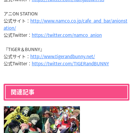
アニON STATION
公式サイト：
http://www.namco.co.jp/cafe_and_bar/anionst
ation/
公式Twitter：
https://twitter.com/namco_anion
『TIGER＆BUNNY』
公式サイト：
http://www.tigerandbunny.net/
公式Twitter：
https://twitter.com/TIGERandBUNNY
関連記事