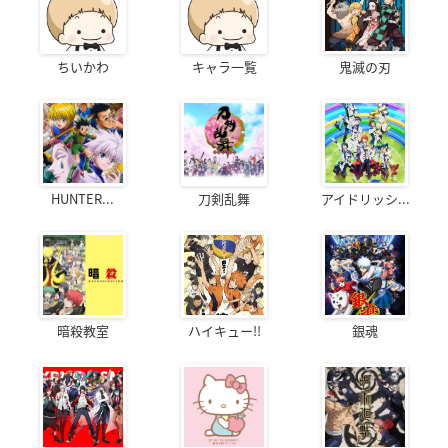
ちいかわ
キャラ一覧
鬼滅の刃
HUNTER...
刀剣乱舞
アイドリッシ...
暗殺教室
ハイキュー!!
銀魂