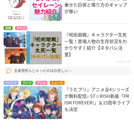
乗せた巨体と喋り方のギャップ
が尊い
話題
アニメ
『呪術廻戦』キャラクター生死
一覧！登場人物の生存状況をわ
かりやすく紹介【ネタバレ注
意】
6コメント
五条悟死んじゃったのは😞悲しい⋯
イベント
ライブ
アニメ
ニュース
『うたプリ』アニメ全4シリーズ
が無料配信♪ ST☆RISH新曲「PR
ISM FOREVER!」＆15周年ライブ
も決定