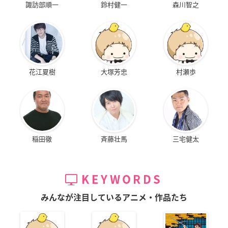
諏訪部順一
鈴村健一
森川智之
花江夏樹
大塚芳忠
村瀬歩
稲田徹
斉藤壮馬
三宅健太
KEYWORDS
みんなが注目しているアニメ・作品たち