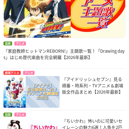
話題
アニメ
『家庭教師ヒットマンREBORN!』主題歌一覧！「Drawing day
s」はじめ歴代楽曲を完全網羅【2026年最新】
劇場アニメ
アニメ
『アイドリッシュセブン』見る
順番・時系列・TVアニメ＆劇場
版全作品まとめ【2026年最新】
話題
アニメ
『ちいかわ』怖いのに可愛いセ
イレーンの魅力6選！人魚を2匹