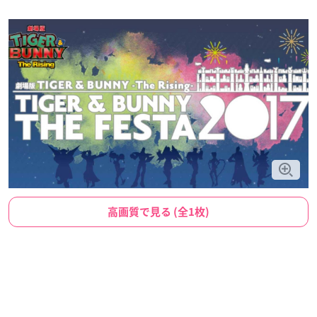
高画質で見る (全1枚)