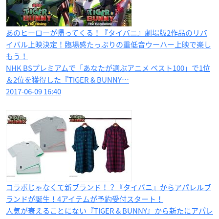
あのヒーローが帰ってくる！『タイバニ』劇場版2作品のリバ
イバル上映決定！臨場感たっぷりの重低音ウーハー上映で楽し
もう！
NHK BSプレミアムで「あなたが選ぶアニメ ベスト100」で1位
＆2位を獲得した『TIGER & BUNNY…
2017-06-09 16:40
コラボじゃなくて新ブランド！？『タイバニ』からアパレルブ
ランドが誕生！4アイテムが予約受付スタート！
人気が衰えることにない『TIGER & BUNNY』から新たにアパレ