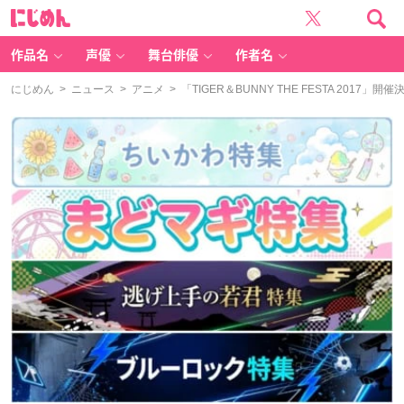
に
じ
め
ん
作品名
声優
舞台俳優
作者名
にじめん
>
ニュース
>
アニメ
> 「TIGER＆BUNNY THE FESTA 20