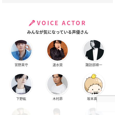
VOICE ACTOR
みんなが気になっている声優さん
宮野真守
速水奨
諏訪部順一
下野紘
木村昴
坂本真綾