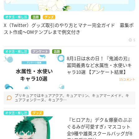
オタ活・推し活
話題
グッズ
X（Twitter）グッズ取引のやり方とマナー完全ガイド 募集ポ
スト作成〜DMテンプレまで例文付き
5
オタ活・推し活
アンケート
話題
8月1日は水の日！『鬼滅の刃』
冨岡義勇など水属性・水使いキ
ャラ10選 【アンケート結果】
15コメント
プリキュアではキュアアクア、キュアマリン、キュアマーメイド、キ
ュアフォンテーヌ、キュアラ…
オタ活・推し活
グッズ
『ヒロアカ』デク＆爆豪のぷぷ
ぐるみが可愛すぎ♪ マスコット
全9種や雄英スクールバッグが8