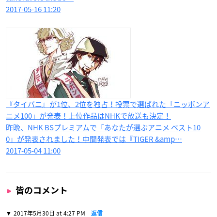
2017-05-16 11:20
『タイバニ』が1位、2位を独占！投票で選ばれた「ニッポンア
ニメ100」が発表！上位作品はNHKで放送も決定！
昨晩、NHK BSプレミアムで「あなたが選ぶアニメ ベスト10
0」が発表されました！中間発表では『TIGER &amp…
2017-05-04 11:00
皆のコメント
2017年5月30日 at 4:27 PM
返信