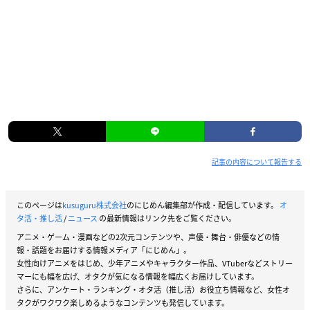
記事の内容について報告する
このページは
kusuguru株式会社
のにじめん編集部が作成・配信しています。
オ
タ活・推し活
/
ニュース
の最新情報はリンク先をご覧ください。
アニメ・ゲーム・漫画などの2次元コンテンツや、声優・舞台・俳優などの情
報・話題をお届けする情報メディア「にじめん」。
女性向けアニメをはじめ、少年アニメやキャラクター作品、VTuberなどストリー
マーにも幅を広げ、オタクが気になる情報を幅広くお届けしています。
さらに、アンケート・ランキング・オタ活（推し活）お役立ち情報など、女性オ
タクがワクワク楽しめるようなコンテンツも発信しています。