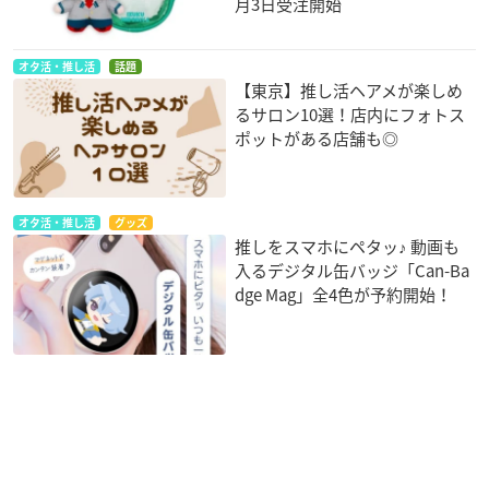
月3日受注開始
オタ活・推し活
話題
【東京】推し活ヘアメが楽しめ
るサロン10選！店内にフォトス
ポットがある店舗も◎
オタ活・推し活
グッズ
推しをスマホにペタッ♪ 動画も
入るデジタル缶バッジ「Can-Ba
dge Mag」全4色が予約開始！