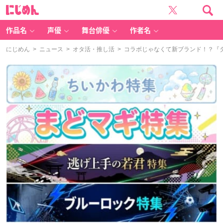
に
じ
め
ん
作品名
声優
舞台俳優
作者名
にじめん
>
ニュース
>
オタ活・推し活
> コラボじゃなくて新ブランド！？『