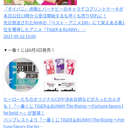
『タイバニ』虎徹とバーナビーのキャラデコプリントケーキが
本日22日13時から受注開始するも早くも売り切れに！
先日放送されたNHKの「ベスト・アニメ100」にて栄えある第1
位を獲得したアニメ『TIGER & BUNNY』…
2017-05-22 15:00
▼一番くじは6月3日発売！
ヒーローたちのオリジナルCDや決め台詞などが入ったカルタ
も！「一番くじ TIGER＆BUNNY-The Rising-～Fortune favors t
he bold.～」が登場！
バンプレストより「一番くじ TIGER＆BUNNY-The Rising-～For
tune favors the bo…