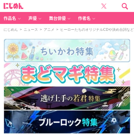
に
じ
め
ん
作品名
声優
舞台俳優
作者名
にじめん
>
ニュース
>
アニメ
> ヒーローたちのオリジナルCDや決め台詞などが入ったカルタ