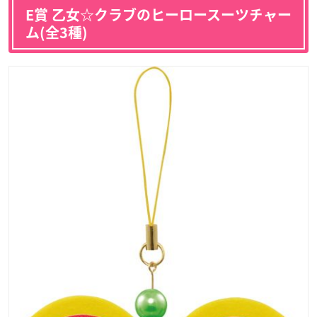
E賞 乙女☆クラブのヒーロースーツチャー
ム(全3種)