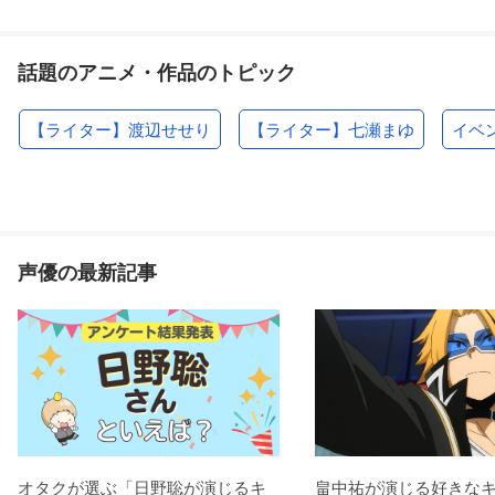
話題のアニメ・作品のトピック
【ライター】渡辺せせり
【ライター】七瀬まゆ
イベ
声優の最新記事
オタクが選ぶ「日野聡が演じるキ
畠中祐が演じる好きな