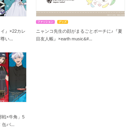
ファッション
グッズ
イ』×22カレ
ニャンコ先生の顔がまるごとポーチに♪『夏
い...
目友人帳』×earth music&#...
戦×牛角」5
バ...