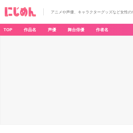
「あ
ん
ス
アニメや声優、キャラクターグッズなど女性の
タ」
×
「一
番
カ
TOP
作品名
声優
舞台俳優
作者名
フ
ェ」
缶
バ
ッ
ジ
が
セ
ッ
ト
に
な
っ
た
ド
リ
ン
ク
&
グ
ッ
ズ
が
登
場！
ユ
ニ
ッ
ト
別
に
3
会
期
で