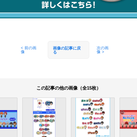
< 前の画
次の画
画像の記事に戻
像
像 >
る
この記事の他の画像（全15枚）