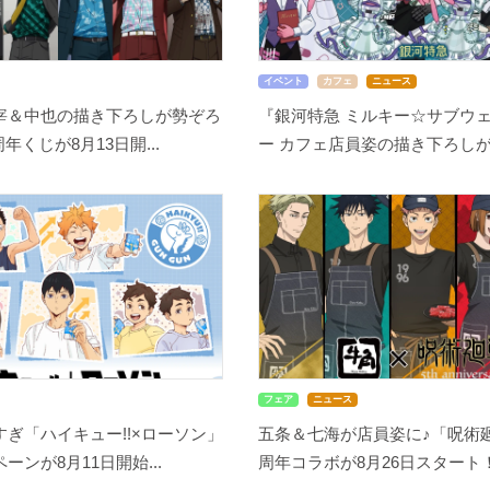
イベント
カフェ
ニュース
宰＆中也の描き下ろしが勢ぞろ
『銀河特急 ミルキー☆サブウェ
周年くじが8月13日開...
ー カフェ店員姿の描き下ろしが尊
フェア
ニュース
ぎ「ハイキュー!!×ローソン」
五条＆七海が店員姿に♪「呪術廻
ーンが8月11日開始...
周年コラボが8月26日スタート！缶