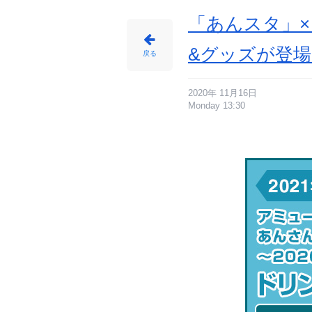
開
催
_
「あんスタ」
1
2
番
目
&グッズが登
の
戻る
画
像
-
ア
ニ
メ
2020年 11月16日
情
Monday 13:30
報
サ
イ
ト
に
じ
め
ん