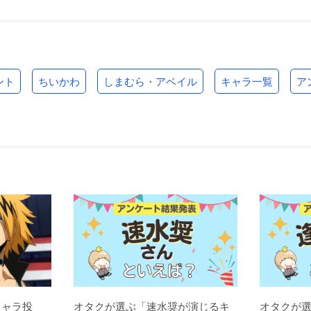
ント
ちいかわ
しまむら・アベイル
キャラ一覧
ア
キャラ投
オタクが選ぶ「速水奨が演じるキ
オタクが