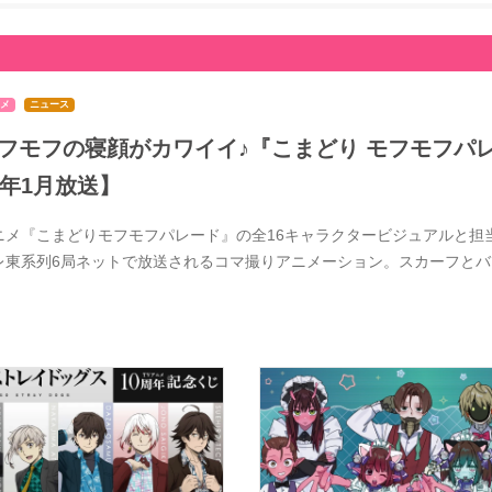
メ
ニュース
フモフの寝顔がカワイイ♪『こまどり モフモフパレ
7年1月放送】
ニメ『こまどりモフモフパレード』の全16キャラクタービジュアルと担当
レ東系列6局ネットで放送されるコマ撮りアニメーション。スカーフと