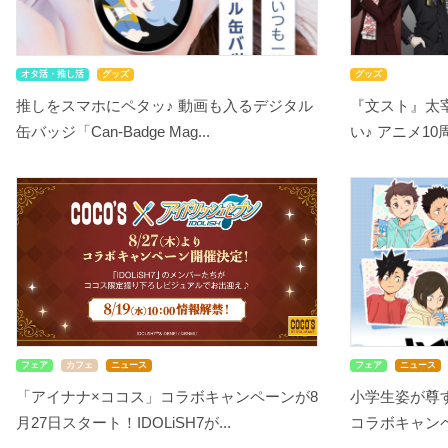
オタ活・推し活
グッズ
グッズ
推しをスマホにペタッ♪ 動画も入るデジタル
『文スト』太
缶バッジ「Can-Badge Mag...
い♪ アニメ10
フェア
カフェ
ニュース
フェア
ニュース
「アイナナ×ココス」コラボキャンペーンが8
小学生姿が尊す
月27日スタート！IDOLiSH7が...
コラボキャンペ