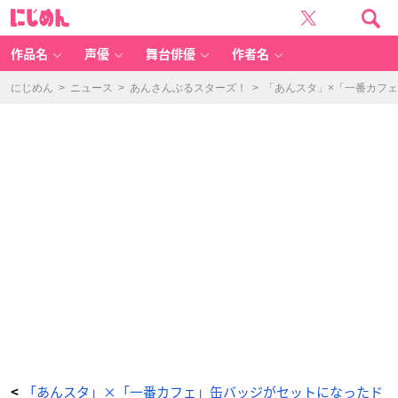
「あ
に
ん
じ
ス
め
タ」
ん
×
「一
作品名
声優
舞台俳優
作者名
番
カ
フ
ェ」
にじめん
>
ニュース
>
あんさんぶるスターズ！
>
「あんスタ」×「一番カフ
缶
バ
ッ
ジ
が
セ
ッ
ト
に
な
っ
た
ド
リ
ン
ク
&
グ
ッ
ズ
が
登
場！
ユ
ニ
ッ
ト
別
に
3
会
期
で
開
「あんスタ」×「一番カフェ」缶バッジがセットになったド
<
催