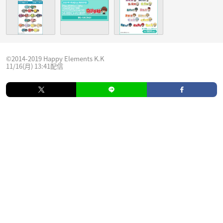
©2014-2019 Happy Elements K.K
11/16(月) 13:41配信