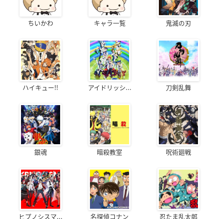
ちいかわ
キャラ一覧
鬼滅の刃
ハイキュー!!
アイドリッシ...
刀剣乱舞
銀魂
暗殺教室
呪術廻戦
ヒプノシスマ...
名探偵コナン
忍たま乱太郎