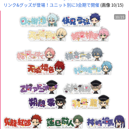
_
リンク&グッズが登場！ユニット別に3会期で開催
(画像 10/15)
1
0
番
目
の
10/15
画
像
-
ア
ニ
メ
情
報
サ
イ
ト
に
じ
め
ん