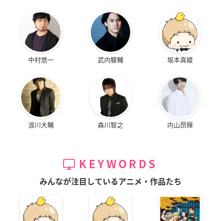
中村悠一
武内駿輔
坂本真綾
浪川大輔
森川智之
内山昂輝
KEYWORDS
みんなが注目しているアニメ・作品たち