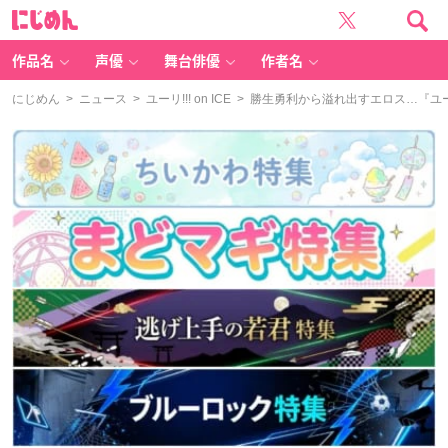
に
じ
め
ん
作品名
声優
舞台俳優
作者名
にじめん
>
ニュース
>
ユーリ!!! on ICE
> 勝生勇利から溢れ出すエロス…『ユーリ!