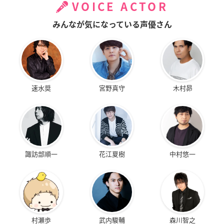
VOICE ACTOR
みんなが気になっている声優さん
速水奨
宮野真守
木村昴
諏訪部順一
花江夏樹
中村悠一
村瀬歩
武内駿輔
森川智之