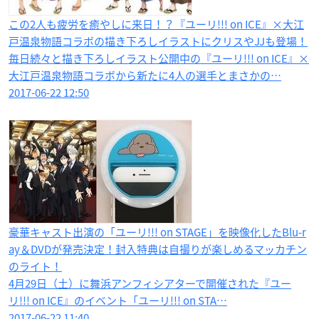
この2人も疲労を癒やしに来日！？『ユーリ!!! on ICE』×大江
戸温泉物語コラボの描き下ろしイラストにクリスやJJも登場！
毎日続々と描き下ろしイラスト公開中の『ユーリ!!! on ICE』×
大江戸温泉物語コラボから新たに4人の選手とまさかの…
2017-06-22 12:50
豪華キャスト出演の「ユーリ!!! on STAGE」を映像化したBlu-r
ay＆DVDが発売決定！封入特典は自撮りが楽しめるマッカチン
のライト！
4月29日（土）に舞浜アンフィシアターで開催された『ユー
リ!!! on ICE』のイベント「ユーリ!!! on STA…
2017-06-22 11:40