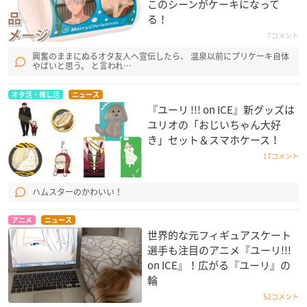
このシーンがケーキになって
る！
7コメント
興奮のままにぬるオタ友人へ宣伝したら、 温泉以前にプリケーキ自体
やばいと思う。 と言われ…
オタ活・推し活
ニュース
『ユーリ !!! on ICE』新グッズは
ユリオの「おじいちゃん大好
き」セット＆スマホケース！
17コメント
ハムスターのかわいい！
アニメ
ニュース
世界的な元フィギュアスケート
選手も注目のアニメ『ユーリ!!!
on ICE』！広がる『ユーリ』の
輪
52コメント