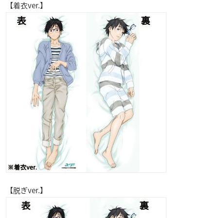
【着衣ver.】
【脱ぎver.】