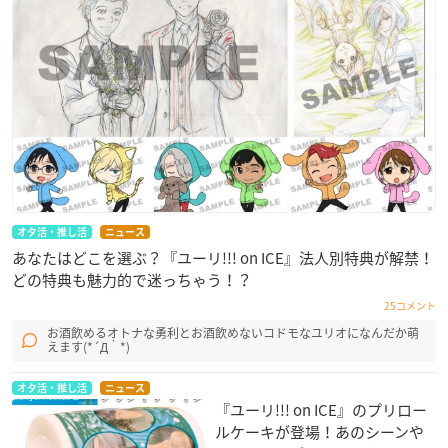
オタ活・推し活
ニュース
あなたはどこを選ぶ？『ユーリ!!! on ICE』法人別特典が解禁！
どの特典も魅力的で迷っちゃう！？
25コメント
お酒飲めるオトナな勇利とお酒飲めないコドモなユリオになんだか萌
えます(*´Д｀*)
オタ活・推し活
ニュース
『ユーリ!!! on ICE』のプリロー
ルケーキが登場！あのシーンや