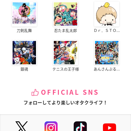
刀剣乱舞
忍たま乱太郎
Ｄｒ．ＳＴＯ...
銀魂
テニスの王子様
あんさんぶる...
OFFICIAL SNS
フォローしてより楽しいオタクライフ！