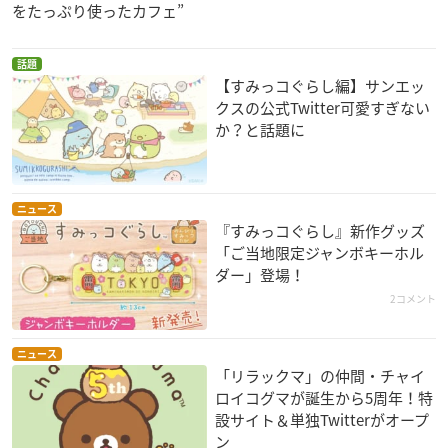
をたっぷり使ったカフェ”
話題
【すみっコぐらし編】サンエッ
クスの公式Twitter可愛すぎない
か？と話題に
ニュース
『すみっコぐらし』新作グッズ
「ご当地限定ジャンボキーホル
ダー」登場！
2コメント
ニュース
「リラックマ」の仲間・チャイ
ロイコグマが誕生から5周年！特
設サイト＆単独Twitterがオープ
ン