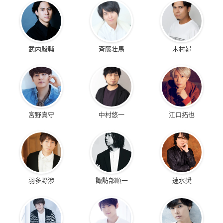
武内駿輔
斉藤壮馬
木村昴
宮野真守
中村悠一
江口拓也
羽多野渉
諏訪部順一
速水奨