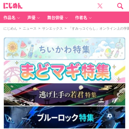
に
じ
め
ん
作品名
声優
舞台俳優
作者名
にじめん
>
ニュース
>
サンエックス
> 「すみっコぐらし」オンライン上の学