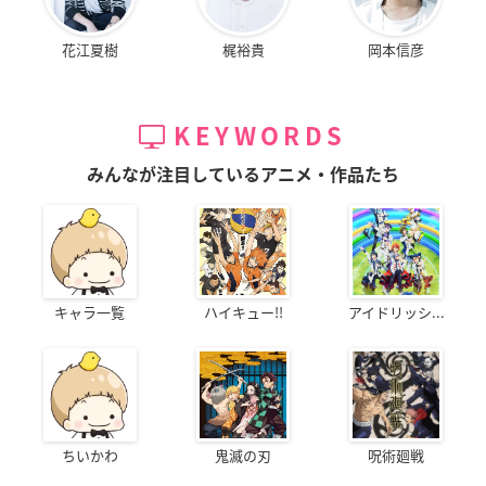
花江夏樹
梶裕貴
岡本信彦
KEYWORDS
みんなが注目しているアニメ・作品たち
キャラ一覧
ハイキュー!!
アイドリッシ...
ちいかわ
鬼滅の刃
呪術廻戦