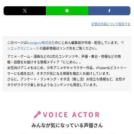
記事の内容について報告する
このページは
kusuguru株式会社
のにじめん編集部が作成・配信しています。
サ
ンエックス
/
ニュース
の最新情報はリンク先をご覧ください。
アニメ・ゲーム・漫画などの2次元コンテンツや、声優・舞台・俳優などの情
報・話題をお届けする情報メディア「にじめん」。
女性向けアニメをはじめ、少年アニメやキャラクター作品、VTuberなどストリー
マーにも幅を広げ、オタクが気になる情報を幅広くお届けしています。
さらに、アンケート・ランキング・オタ活（推し活）お役立ち情報など、女性オ
タクがワクワク楽しめるようなコンテンツも発信しています。
VOICE ACTOR
みんなが気になっている声優さん