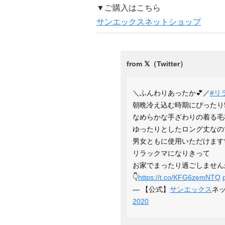
▼ご購入はこちら
サンエックスネットショップ
＼ふんわりあったか💕／
#リ
朝晩冷え込む時期にぴったり❗
なめらかな手ざわりの着る毛
ゆったりとしたロング丈なの
男女ともに使用いただけます
リラックマになりきって
お家でまったり過ごしません
👇
https://t.co/KFG6zemNTQ
— 【公式】
サンエックス
ネッ
2020