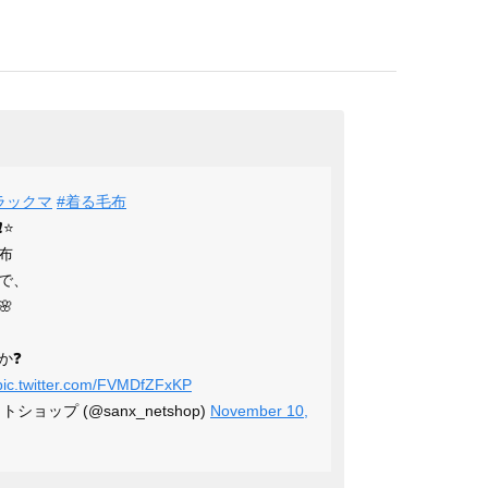
ラックマ
#着る毛布
⭐
布
で、

か❓
pic.twitter.com/FVMDfZFxKP
トショップ (@sanx_netshop)
November 10,