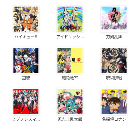
ハイキュー!!
アイドリッシ...
刀剣乱舞
銀魂
暗殺教室
呪術廻戦
ヒプノシスマ...
忍たま乱太郎
名探偵コナン