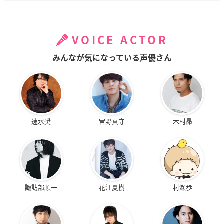
VOICE ACTOR
みんなが気になっている声優さん
速水奨
宮野真守
木村昴
諏訪部順一
花江夏樹
村瀬歩