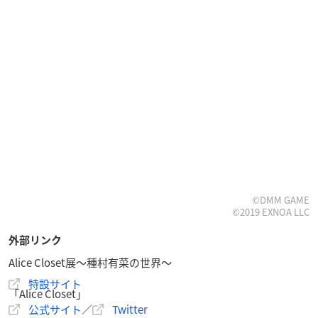
©DMM GAME
©2019 EXNOA LLC
外部リンク
Alice Closet展～種村有菜の世界～
特設サイト
「Alice Closet」
公式サイト
／
Twitter