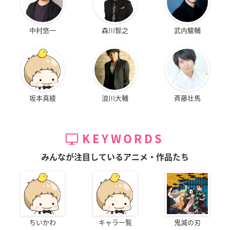
中村悠一
森川智之
武内駿輔
坂本真綾
浪川大輔
斉藤壮馬
KEYWORDS
みんなが注目しているアニメ・作品たち
ちいかわ
キャラ一覧
鬼滅の刃