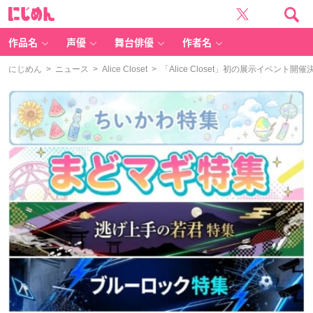
に
じ
め
ん
作品名
声優
舞台俳優
作者名
にじめん
>
ニュース
>
Alice Closet
> 「Alice Closet」初の展示イベン