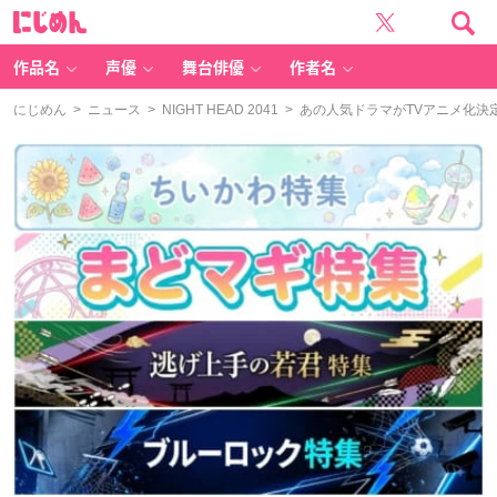
に
じ
め
ん
作品名
声優
舞台俳優
作者名
にじめん
>
ニュース
>
NIGHT HEAD 2041
> あの人気ドラマがTVアニメ化決定！