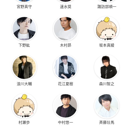
宮野真守
速水奨
諏訪部順一
下野紘
木村昴
坂本真綾
浪川大輔
花江夏樹
森川智之
村瀬歩
中村悠一
斉藤壮馬