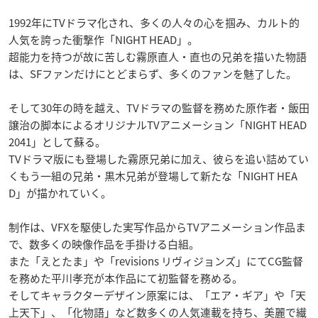
1992年にTVドラマ化され、多くの人々の心を掴み、カルト的
人気を誇った衝撃作「NIGHT HEAD」。
超能力を持つが故に苦しむ霧原直人・直也の兄弟を描いた物語
は、SFファンだけにとどまらず、多くのファンを魅了した。
そして30年の時を越え、TVドラマの監督を務めた原作者・飯田
譲治の脚本によるオリジナルTVアニメーション「NIGHT HEAD
2041」として蘇る。
TVドラマ版にも登場した霧原兄弟に加え、彼らを追い詰めてい
くもう一組の兄弟・黒木兄弟が登場して新たな「NIGHT HEA
D」が描かれていく。
制作は、VFXを駆使した実写作品からTVアニメーション作品ま
で、数多くの映像作品を手掛ける白組。
また「えとたま」や「revisions リヴィジョンズ」にてCG監督
を務めた平川孝充が本作品にて初監督を務める。
そしてキャラクターデザイン原案には、「エア・ギア」や「天
上天下」、「化物語」など数多くの人気連載を持ち、美麗で繊