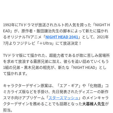
1992年にTVドラマが放送されカルト的人気を誇った「NIGHT H
EAD」が、原作者・飯田譲治先生の脚本によって新たに描かれ
るオリジナルTVアニメ「
」として、2021年
NIGHT HEAD 2041
7月よりフジテレビ「＋Ultra」にて放送決定！
TVドラマ版にて描かれた、超能力者であるが故に苦しみ居場所
を求めて放浪する霧原兄弟に加え、彼らを追い詰めていくもう
1組の兄弟・黒木兄弟の相克が、新たな「NIGHT HEAD」とし
て描かれます。
キャラクターデザイン原案は、「エア・ギア」や「化物語」コ
ミカライズ版などを手掛け、先日発表されたディズニーの新作
スマホ向けアプリゲーム「
スタースマッシュ
」のメインキャラ
クターデザインを務めることでも話題となった
が
大暮維人先生
担当。