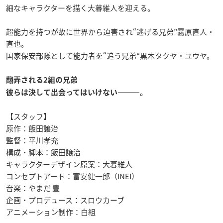
細なキャラクターを描く大暮維人を迎える。
超能力を持つが故に世界から迫害され“逃げる兄弟”霧原直人・
直也。
国家保安部隊として能力者を“追う兄弟“黒木タクヤ・ユウヤ。
翻弄される2組の兄弟
彼らは決して出会ってはいけない―――。
【スタッフ】
原作：飯田譲治
監督：平川孝充
構成・脚本：飯田譲治
キャラクターデザイン原案：大暮維人
コンセプトアート：富安健一郎（INEI）
音楽：やまだ 豊
企画・プロデュース：スロウカーブ
アニメーション制作：白組