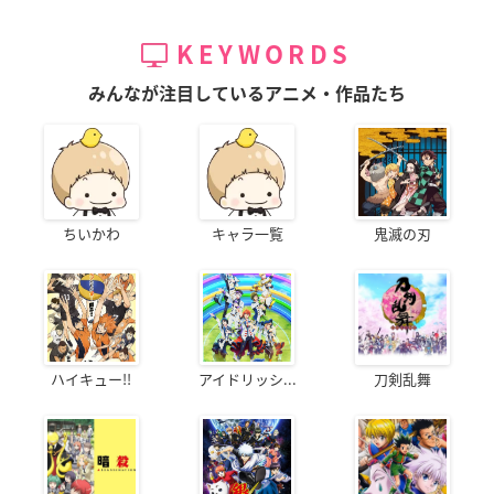
KEYWORDS
みんなが注目しているアニメ・作品たち
ちいかわ
キャラ一覧
鬼滅の刃
ハイキュー!!
アイドリッシ...
刀剣乱舞