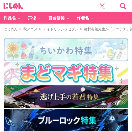
に
じ
め
ん
作品名
声優
舞台俳優
作者名
にじめん
>
秋アニメ
>
アイドリッシュセブン
> 種村有菜先生が「アニナナ」