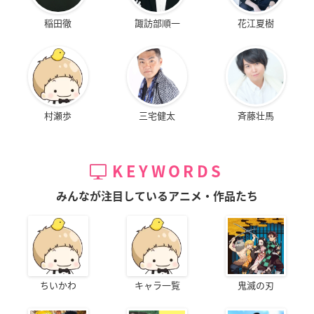
稲田徹
諏訪部順一
花江夏樹
村瀬歩
三宅健太
斉藤壮馬
KEYWORDS
みんなが注目しているアニメ・作品たち
ちいかわ
キャラ一覧
鬼滅の刃