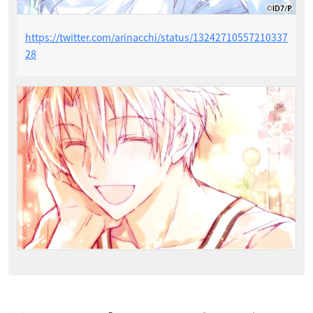
https://twitter.com/arinacchi/status/13242710557210337
28