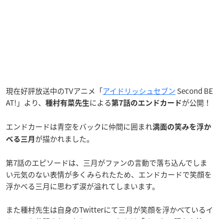
現在好評放送中のTVアニメ「
アイドリッシュセブン
Second BE
AT!」より、
による
が公開！
種村有菜先生
第7話のエンドカード
エンドカードは青空をバックに仲間に囲まれ
満面の笑みを浮か
が描かれました。
べる三月
第7話のエピソードは、三月がファンの言動で落ち込んでしま
い元気のない表情が多くみられたため、エンドカードで笑顔を
浮かべる三月に思わず涙が溢れてしまいます。
また種村先生は自身のTwitterにて三月が笑顔を浮かべているイ