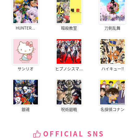
HUNTER...
暗殺教室
刀剣乱舞
サンリオ
ヒプノシスマ...
ハイキュー!!
銀魂
呪術廻戦
名探偵コナン
OFFICIAL SNS