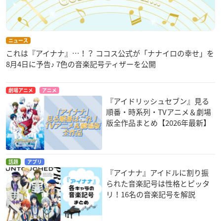
ニュース
これは『アイナナ』…！？ ココス公式が「ナナイロの幸せ」を
8月4日に予告♪ 7色の音楽記号ティザーを公開
劇場アニメ
アニメ
『アイドリッシュセブン』見る
順番・時系列・TVアニメ＆劇場
版全作品まとめ【2026年最新】
話題
アプリ
『アイナナ』アイドルに割り振
られた音楽記号は性格とピッタ
リ！16名の音楽記号を解説