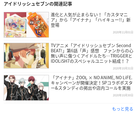
アイドリッシュセブンの関連記事
進化と人気が止まらない！「カスタマニ
ア」から「アイナナ」「ハイキュー!!」新
登場
2020年11月01日
TVアニメ「アイドリッシュセブン Second
BEAT!」第6話「声」感想 ファンからの心
無い声に傷つくアイドルたち…TRIGGERと
IDOLiSH7のスペシャルユニット結成！？
2020年10月31日
「アイナナ」ŹOOĻ × NO ANiME, NO LiFE.
キャンペーンが開催決定！SPコラボポスタ
ー&スタンディの掲出や店内コールを実施
2020年10月30日
もっと見る