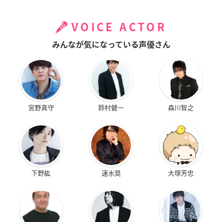
VOICE ACTOR
みんなが気になっている声優さん
宮野真守
鈴村健一
森川智之
下野紘
速水奨
大塚芳忠