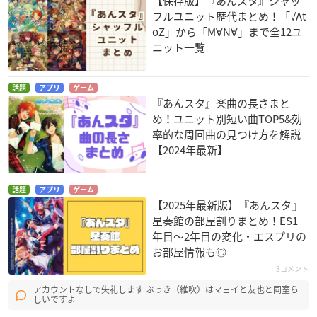
【保存版】『あんスタ』シャッ
フルユニット歴代まとめ！「√At
oZ」から「M∀N∀」まで全12ユ
ニット一覧
話題
アプリ
ゲーム
『あんスタ』楽曲の長さまと
め！ユニット別短い曲TOP5&効
率的な周回曲の見つけ方を解説
【2024年最新】
話題
アプリ
ゲーム
【2025年最新版】『あんスタ』
星奏館の部屋割りまとめ！ES1
年目〜2年目の変化・エスプリの
お部屋情報も◎
3コメント
アカウントなしで失礼します ぶっき（維吹）はマヨイと友也と同室ら
しいですよ