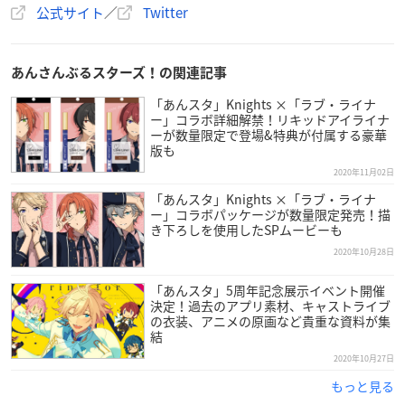
公式サイト
／
Twitter
あんさんぶるスターズ！の関連記事
「あんスタ」Knights ×「ラブ・ライナ
ー」コラボ詳細解禁！リキッドアイライナ
ーが数量限定で登場&特典が付属する豪華
版も
2020年11月02日
「あんスタ」Knights ×「ラブ・ライナ
ー」コラボパッケージが数量限定発売！描
き下ろしを使用したSPムービーも
2020年10月28日
「あんスタ」5周年記念展示イベント開催
決定！過去のアプリ素材、キャストライブ
の衣装、アニメの原画など貴重な資料が集
結
2020年10月27日
もっと見る