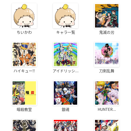
ちいかわ
キャラ一覧
鬼滅の刃
ハイキュー!!
アイドリッシ...
刀剣乱舞
暗殺教室
銀魂
HUNTER...