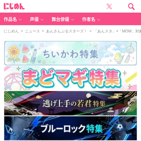
に
じ
め
ん
作品名
声優
舞台俳優
作者名
にじめん
>
ニュース
>
あんさんぶるスターズ！
> 「あんスタ」×「MOW」対