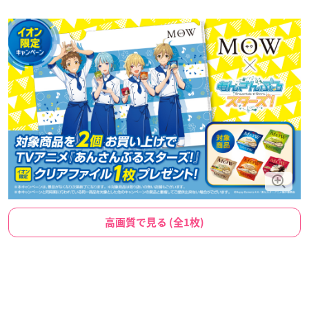
高画質で見る (全1枚)