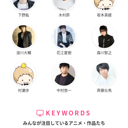
下野紘
木村昴
坂本真綾
浪川大輔
花江夏樹
森川智之
村瀬歩
中村悠一
斉藤壮馬
KEYWORDS
みんなが注目しているアニメ・作品たち