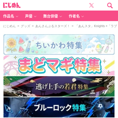
に
じ
め
ん
作品名
声優
舞台俳優
作者名
にじめん
>
グッズ
>
あんさんぶるスターズ！
> 「あんスタ」Knights 