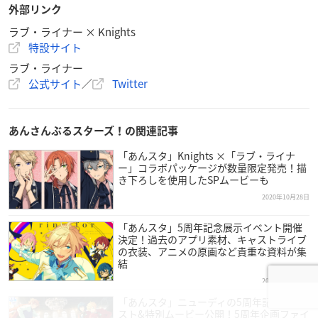
外部リンク
ラブ・ライナー × Knights
特設サイト
ラブ・ライナー
公式サイト
／
Twitter
あんさんぶるスターズ！の関連記事
「あんスタ」Knights ×「ラブ・ライナ
ー」コラボパッケージが数量限定発売！描
き下ろしを使用したSPムービーも
2020年10月28日
「あんスタ」5周年記念展示イベント開催
決定！過去のアプリ素材、キャストライブ
の衣装、アニメの原画など貴重な資料が集
結
2020年10月27日
「あんスタ」ニューディの5周年記念イラ
スト&特別ムービー公開！5周年企画ファイ