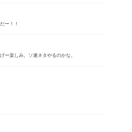
だー！！
げー楽しみ。ソ連ネタやるのかな。